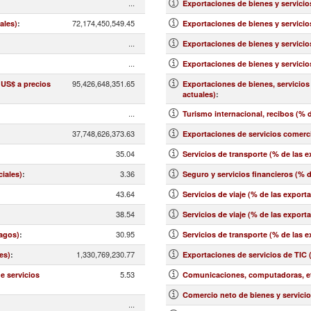
...
Exportaciones de bienes y servicio
72,174,450,549.45
ales)
:
Exportaciones de bienes y servicio
...
Exportaciones de bienes y servicio
...
Exportaciones de bienes y servicio
95,426,648,351.65
 US$ a precios
Exportaciones de bienes, servicios
actuales)
:
...
Turismo internacional, recibos (% d
37,748,626,373.63
Exportaciones de servicios comerci
35.04
Servicios de transporte (% de las 
3.36
ciales)
:
Seguro y servicios financieros (% 
43.64
Servicios de viaje (% de las export
38.54
:
Servicios de viaje (% de las export
30.95
pagos)
:
Servicios de transporte (% de las 
1,330,769,230.77
es)
:
Exportaciones de servicios de TIC 
5.53
e servicios
Comunicaciones, computadoras, etc
Comercio neto de bienes y servicio
...