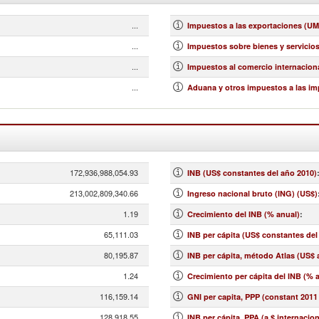
...
Impuestos a las exportaciones (UM
...
Impuestos sobre bienes y servicios 
...
Impuestos al comercio internaciona
...
Aduana y otros impuestos a las im
172,936,988,054.93
INB (US$ constantes del año 2010)
213,002,809,340.66
Ingreso nacional bruto (ING) (US$)
1.19
Crecimiento del INB (% anual)
:
65,111.03
INB per cápita (US$ constantes del
80,195.87
INB per cápita, método Atlas (US$ 
1.24
Crecimiento per cápita del INB (% 
116,159.14
GNI per capita, PPP (constant 2011 
128,918.55
INB per cápita, PPA (a $ internacio