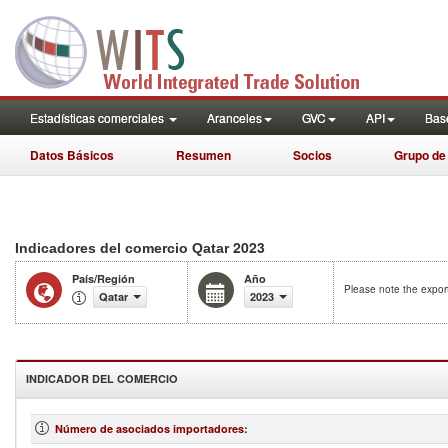
Estadísticas comerciales
Aranceles
GVC
API
Base
Datos Básicos
Resumen
Socios
Grupo de
2023
Indicadores del comercio Qatar
País/Región
Año
Please note the export
Qatar
2023
INDICADOR DEL COMERCIO
Número de asociados importadores
: