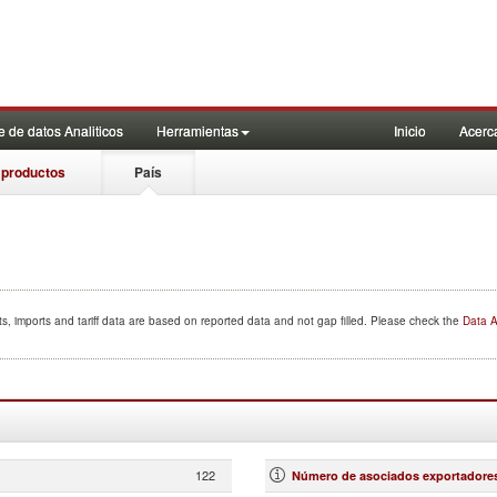
 de datos Analiticos
Herramientas
Inicio
Acerc
 productos
País
s, imports and tariff data are based on reported data and not gap filled. Please check the
Data A
122
Número de asociados exportadore