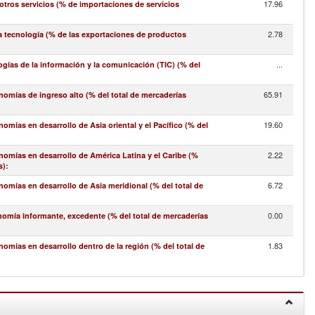
17.96
ros servicios (% de importaciones de servicios
2.78
a tecnología (% de las exportaciones de productos
...
gías de la información y la comunicación (TIC) (% del
65.91
omías de ingreso alto (% del total de mercaderías
19.60
mías en desarrollo de Asia oriental y el Pacífico (% del
2.22
omías en desarrollo de América Latina y el Caribe (%
s)
:
6.72
omías en desarrollo de Asia meridional (% del total de
0.00
nomía informante, excedente (% del total de mercaderías
1.83
mías en desarrollo dentro de la región (% del total de