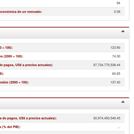
94
0.09
 económica de un mercado
:
123.90
0 = 100)
:
74.30
s (2000 = 100)
:
97,734,775,538.44
e pagos, US$ a precios actuales)
:
60.65
B)
:
137.40
ambio (2000 = 100)
:
30,974,450,549.45
a de pagos, US$ a precios actuales)
:
...
s (% del PIB)
: