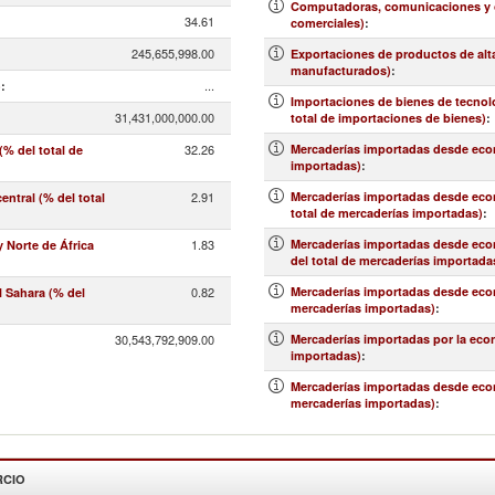
Computadoras, comunicaciones y ot
34.61
comerciales)
:
245,655,998.00
Exportaciones de productos de alt
manufacturados)
:
...
)
:
Importaciones de bienes de tecnolo
31,431,000,000.00
total de importaciones de bienes)
:
32.26
Mercaderías importadas desde econ
% del total de
importadas)
:
2.91
Mercaderías importadas desde econo
ntral (% del total
total de mercaderías importadas)
:
1.83
Mercaderías importadas desde econ
 Norte de África
del total de mercaderías importada
0.82
Mercaderías importadas desde econ
l Sahara (% del
mercaderías importadas)
:
30,543,792,909.00
Mercaderías importadas por la eco
importadas)
:
Mercaderías importadas desde econo
mercaderías importadas)
:
RCIO