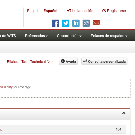
|
English
Español
Iniciar sesión
Registrarse
a de WITS
Referencias
Capacitación
Enlaces de respaldo
Bilateral Tariff Technical Note
Ayuda
Consulta personalizada
vailability
for coverage.
134
s
: