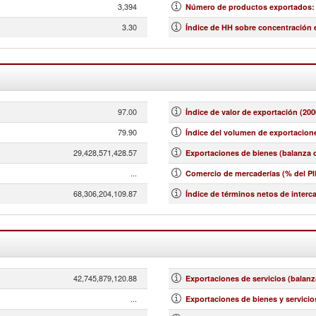
3,394
Número de productos exportados
:
3.30
Índice de HH sobre concentración
97.00
Índice de valor de exportación (200
79.90
Índice del volumen de exportacione
29,428,571,428.57
Exportaciones de bienes (balanza d
...
Comercio de mercaderías (% del PI
68,306,204,109.87
Índice de términos netos de interc
42,745,879,120.88
Exportaciones de servicios (balanz
...
Exportaciones de bienes y servicio