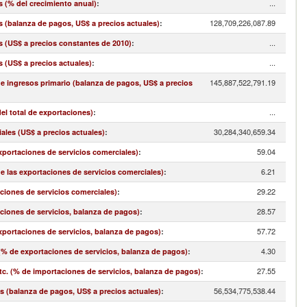
...
s (% del crecimiento anual)
:
128,709,226,087.89
s (balanza de pagos, US$ a precios actuales)
:
...
s (US$ a precios constantes de 2010)
:
...
s (US$ a precios actuales)
:
145,887,522,791.19
 e ingresos primario (balanza de pagos, US$ a precios
...
el total de exportaciones)
:
30,284,340,659.34
ales (US$ a precios actuales)
:
59.04
exportaciones de servicios comerciales)
:
6.21
de las exportaciones de servicios comerciales)
:
29.22
aciones de servicios comerciales)
:
28.57
aciones de servicios, balanza de pagos)
:
57.72
exportaciones de servicios, balanza de pagos)
:
4.30
(% de exportaciones de servicios, balanza de pagos)
:
27.55
. (% de importaciones de servicios, balanza de pagos)
:
56,534,775,538.44
s (balanza de pagos, US$ a precios actuales)
: