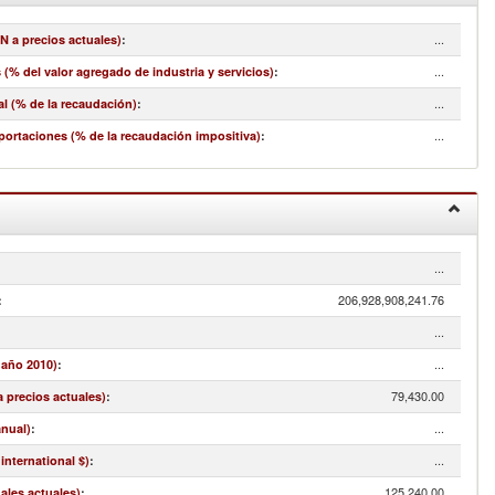
...
N a precios actuales)
:
...
(% del valor agregado de industria y servicios)
:
...
l (% de la recaudación)
:
...
portaciones (% de la recaudación impositiva)
:
...
:
206,928,908,241.76
:
...
...
 año 2010)
:
79,430.00
a precios actuales)
:
...
anual)
:
...
international $)
:
125,240.00
nales actuales)
: