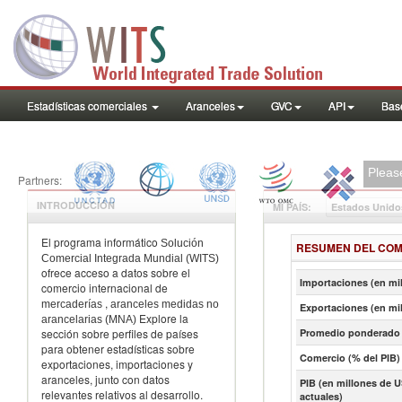
Estadísticas comerciales
Aranceles
GVC
API
Base
Please
Partners:
INTRODUCCIÓN
MI PAÍS
:
Estados Unido
El programa informático
Solución
RESUMEN DEL COM
Comercial Integrada Mundial (WITS)
ofrece acceso a datos sobre el
Importaciones (en mi
comercio internacional de
,
mercaderías
aranceles
medidas no
Exportaciones (en mi
Explore la
arancelarias (MNA)
sección sobre perfiles de países
Promedio ponderado 
para obtener estadísticas sobre
Comercio (% del PIB)
exportaciones, importaciones y
aranceles, junto con datos
PIB (en millones de U
relevantes relativos al desarrollo.
actuales)