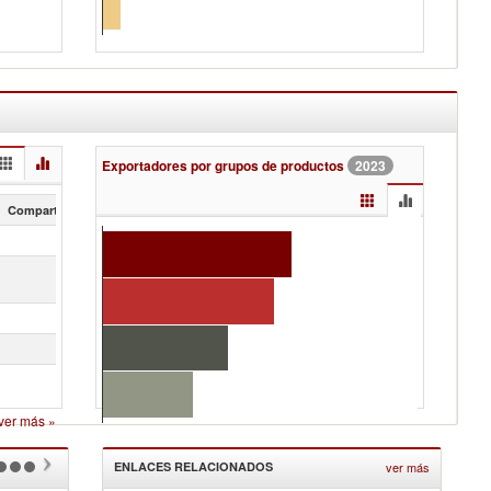
Exportadores por grupos de productos
2023
Compartir (en %)
14.15
8.44
6.78
3.54
3.07
ver más
»
ENLACES RELACIONADOS
ver más