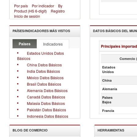
Por país
Por indicador
By
Product (HS 6-digit)
Registro
Inicio de sesión
PAÍSES/INDICADORES MÁS VISTOS
DATOS BÁSICOS DEL MU
Países
Indicadores
Principales importa
Estados Unidos Datos
Básicos
Comercio (
China Datos Básicos
Estados
India Datos Básicos
Unidos
México Datos Básicos
China
Brasil Datos Básicos
Alemania
Alemania Datos Básicos
Canadá Datos Básicos
Países
Bajos
Malasia Datos Básicos
Pakistán Datos Básicos
Francia
Indonesia Datos Básicos
BLOG DE COMERCIO
HERRAMIENTAS