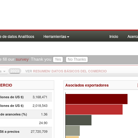
 de datos Analiticos
Herramientas
Inicio
Acerc
 fill our
survey
. Thank you
2023
VER
RESUMEN
/
DATOS BÁSICOS DEL COMERCIO
s
ERCIO
Asociados exportadores
3,168,471
llones de US $)
2,018,543
llones de US $)
1.36
de aranceles (%)
24.90
27,720,709
S$ a precios