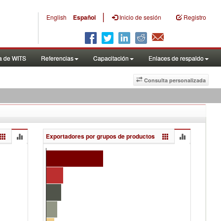
|
English
Español
Inicio de sesión
Registro
a de WITS
Referencias
Capacitación
Enlaces de respaldo
Consulta personalizada
Exportadores por grupos de productos