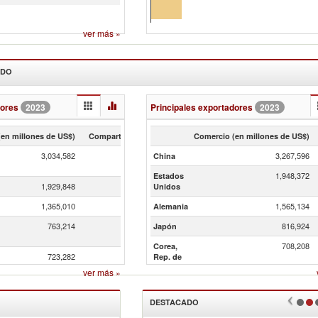
ver más
»
NDO
dores
2023
Principales exportadores
2023
en millones de US$)
Compartir (en %)
Comercio (en millones de US$)
3,034,582
13.45
3,267,596
China
1,948,372
Estados
1,929,848
8.56
Unidos
1,365,010
6.05
1,565,134
Alemania
763,214
3.38
816,924
Japón
708,208
Corea,
723,282
3.21
Rep. de
ver más
»
DESTACADO