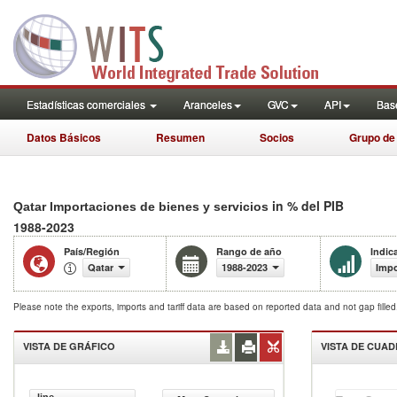
Estadísticas comerciales
Aranceles
GVC
API
Base
Datos Básicos
Resumen
Socios
Grupo de
in % del PIB
Qatar Importaciones de bienes y servicios
1988-2023
País/Región
Rango de año
Indic
Qatar
1988-2023
Impo
Please note the exports, imports and tariff data are based on reported data and not gap fille
VISTA DE GRÁFICO
VISTA DE CUA