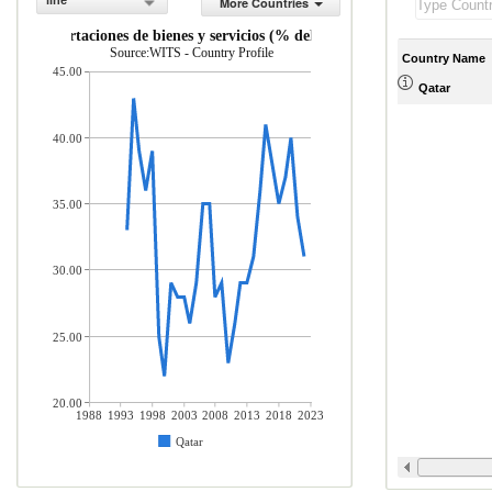
line
More Countries
Importaciones de bienes y servicios (% del PIB)
Source:WITS - Country Profile
Country Name
45.00
Qatar
40.00
35.00
30.00
25.00
20.00
1988
1993
1998
2003
2008
2013
2018
2023
Qatar