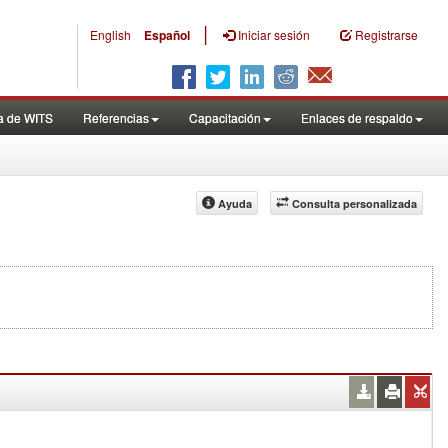
|
English
Español
Iniciar sesión
Registrarse
a de WITS
Referencias
Capacitación
Enlaces de respaldo
Ayuda
Consulta personalizada