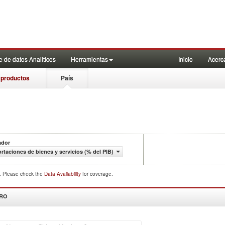
 de datos Analiticos
Herramientas
Inicio
Acerc
 productos
País
ador
rtaciones de bienes y servicios (% del PIB)
d. Please check the
Data Availability
for coverage.
DRO