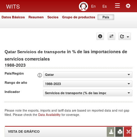
Togg
WITS
En
Es
Toggle
navig
Datos Básicos
Resumen
Socios
Grupo de productos
País
navigation
in % de las importaciones de
Qatar Servicios de transporte
servicios comerciales
1988-2023
País/Región
Qatar
Rango de año
1988-2023
Indicador
Servicios de transporte (% de las importaciones de servi
Please note the exports, imports and tariff data are based on reported data and not gap
filled. Please check the
Data Availability
for coverage.
VISTA DE GRÁFICO