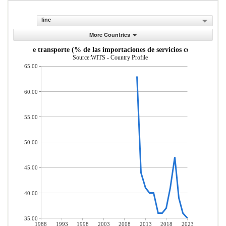
line
More Countries
Servicios de transporte (% de las importaciones de servicios comerciales)
Source:WITS - Country Profile
65.00
60.00
55.00
50.00
45.00
40.00
35.00
1988
1993
1998
2003
2008
2013
2018
2023