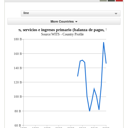
line
More Countries
s de bienes, servicios e ingresos primario (balanza de pagos, US$ a precio
Source:WITS - Country Profile
180 B
160 B
140 B
120 B
100 B
80 B
60 B