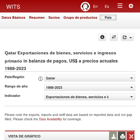
Togg
WITS
En
Es
Toggle
navig
Datos Básicos
Resumen
Socios
Grupo de productos
País
navigation
Qatar Exportaciones de bienes, servicios e ingresos
in balanza de pagos, US$ a precios actuales
primario
1988-2023
País/Región
Qatar
Rango de año
1988-2023
Indicador
Exportaciones de bienes, servicios e ingresos primario (
Please note the exports, imports and tariff data are based on reported data and not gap
filled. Please check the
Data Availability
for coverage.
VISTA DE GRÁFICO