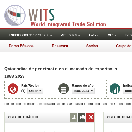
Estadísticas comerciales
Aranceles
GVC
API
Base
Datos Básicos
Resumen
Socios
Grupo de
Qatar ndice de penetraci n en el mercado de exportaci n
1988-2023
País/Región
Rango de año
Indic
Qatar
1988-2023
ndic
Please note the exports, imports and tariff data are based on reported data and not gap fille
VISTA DE GRÁFICO
VISTA DE CUA