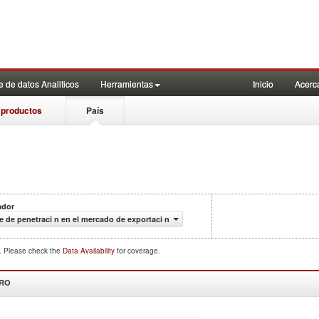
 de datos Analiticos
Herramientas
Inicio
Acerc
 productos
País
ador
e de penetraci n en el mercado de exportaci n
d. Please check the
Data Availability
for coverage.
DRO