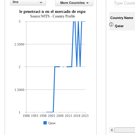
line
More Countries
ndice de penetraci n en el mercado de exportaci n
Source:WITS - Country Profile
Country Name
3
Qatar
2.5000
2
1.5000
1
1988
1993
1998
2003
2008
2013
2018
2023
Qatar