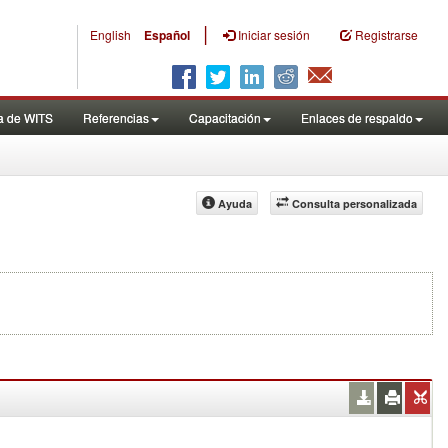
|
English
Español
Iniciar sesión
Registrarse
a de WITS
Referencias
Capacitación
Enlaces de respaldo
Ayuda
Consulta personalizada