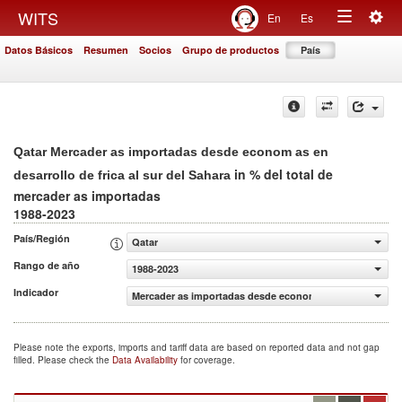
Togg
WITS
En
Es
Toggle
navig
Datos Básicos
Resumen
Socios
Grupo de productos
País
navigation
Qatar Mercader as importadas desde econom as en
in % del total de
desarrollo de frica al sur del Sahara
mercader as importadas
1988-2023
País/Región
Qatar
Rango de año
1988-2023
Indicador
Mercader as importadas desde econom as en desarrollo de 
Please note the exports, imports and tariff data are based on reported data and not gap
filled. Please check the
Data Availability
for coverage.