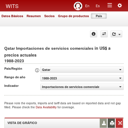
Togg
WITS
En
Es
Toggle
navig
Datos Básicos
Resumen
Socios
Grupo de productos
País
navigation
in US$ a
Qatar Importaciones de servicios comerciales
precios actuales
1988-2023
País/Región
Qatar
Rango de año
1988-2023
Indicador
Importaciones de servicios comerciales (US$ a precios ac
Please note the exports, imports and tariff data are based on reported data and not gap
filled. Please check the
Data Availability
for coverage.
VISTA DE GRÁFICO