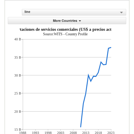
line
More Countries
Importaciones de servicios comerciales (US$ a precios actuales)
Source:WITS - Country Profile
40 B
35 B
30 B
25 B
20 B
15 B
1988
1993
1998
2003
2008
2013
2018
2023