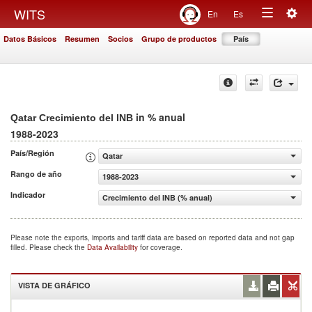
Togg
WITS
En
Es
Toggle
navig
Datos Básicos
Resumen
Socios
Grupo de productos
País
navigation
in % anual
Qatar Crecimiento del INB
1988-2023
País/Región
Qatar
Rango de año
1988-2023
Indicador
Crecimiento del INB (% anual)
Please note the exports, imports and tariff data are based on reported data and not gap
filled. Please check the
Data Availability
for coverage.
VISTA DE GRÁFICO