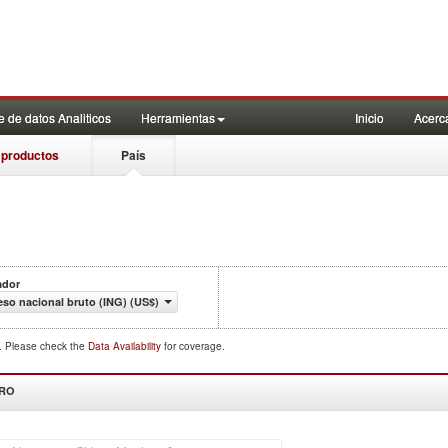
 de datos Analiticos
Herramientas
Inicio
Acerc
 productos
País
ador
eso nacional bruto (ING) (US$)
d. Please check the
Data Availability
for coverage.
DRO