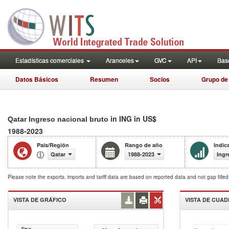
Estadísticas comerciales
Aranceles
GVC
API
Base
Datos Básicos
Resumen
Socios
Grupo de
in ING in US$
Qatar Ingreso nacional bruto
1988-2023
País/Región
Rango de año
Indic
Qatar
1988-2023
Ingr
Please note the exports, imports and tariff data are based on reported data and not gap fille
VISTA DE GRÁFICO
VISTA DE CUA