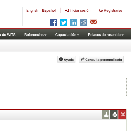
|
English
Español
Iniciar sesión
Registrarse
a de WITS
Referencias
Capacitación
Enlaces de respaldo
Ayuda
Consulta personalizada