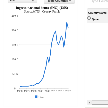
line
More Countries
Ingreso nacional bruto (ING) (US$)
Source:WITS - Country Profile
Country Name
250 B
Qatar
200 B
150 B
100 B
50 B
0
1988
1993
1998
2003
2008
2013
2018
2023
Qatar