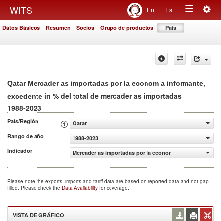
Togg
WITS
En
Es
Toggle
navig
Datos Básicos
Resumen
Socios
Grupo de productos
País
navigation
Qatar Mercader as importadas por la econom a informante,
in % del total de mercader as importadas
excedente
1988-2023
País/Región
Qatar
Rango de año
1988-2023
Indicador
Mercader as importadas por la econom a informante, exc
Please note the exports, imports and tariff data are based on reported data and not gap
filled. Please check the
Data Availability
for coverage.
VISTA DE GRÁFICO