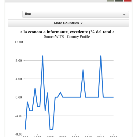
line
More Countries
ortadas por la econom a informante, excedente (% del total de mercader 
Source:WITS - Country Profile
12.00
8.00
4.00
0.00
-4.00
-8.00