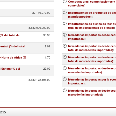
Computadoras, comunicaciones y ot
...
comerciales)
:
27,110,079.00
Exportaciones de productos de alt
manufacturados)
:
...
)
:
Importaciones de bienes de tecnolo
3,632,000,000.00
total de importaciones de bienes)
:
35.93
Mercaderías importadas desde econ
% del total de
importadas)
:
2.01
Mercaderías importadas desde econo
ntral (% del total
total de mercaderías importadas)
:
1.70
Mercaderías importadas desde econ
 Norte de África (%
total de mercaderías importadas)
:
25.09
Mercaderías importadas desde econ
l Sahara (% del
mercaderías importadas)
:
3,632,172,198.00
Mercaderías importadas por la eco
importadas)
:
Mercaderías importadas desde econo
mercaderías importadas)
:
RCIO