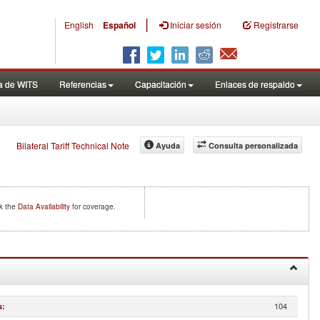
|
English
Español
Iniciar sesión
Registrarse
a de WITS
Referencias
Capacitación
Enlaces de respaldo
Bilateral Tariff Technical Note
Ayuda
Consulta personalizada
ck the
Data Availability
for coverage.
104
s
: