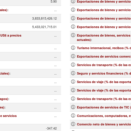
5.90
Exportaciones de bienes y servicio
...
ales)
:
Exportaciones de bienes y servicio
3,833,815,426.12
Exportaciones de bienes y servicio
5,433,021,715.01
Exportaciones de bienes y servicio
...
 US$ a precios
Exportaciones de bienes, servicios
actuales)
:
...
Turismo internacional, recibos (% d
...
Exportaciones de servicios comerci
...
Servicios de transporte (% de las 
...
ciales)
:
Seguro y servicios financieros (% 
...
Servicios de viaje (% de las export
...
:
Servicios de viaje (% de las export
...
pagos)
:
Servicios de transporte (% de las 
...
es)
:
Exportaciones de servicios de TIC 
...
e servicios
Comunicaciones, computadoras, etc
Comercio neto de bienes y servicio
-347.42