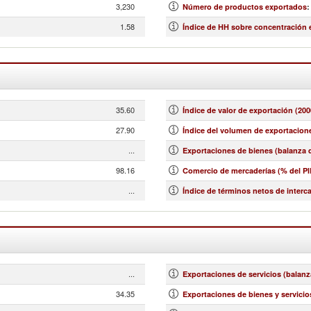
3,230
Número de productos exportados
:
1.58
Índice de HH sobre concentración
35.60
Índice de valor de exportación (200
27.90
Índice del volumen de exportacione
...
Exportaciones de bienes (balanza d
98.16
Comercio de mercaderías (% del PI
...
Índice de términos netos de interc
...
Exportaciones de servicios (balanz
34.35
Exportaciones de bienes y servicio