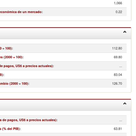
1,066
0.22
 económica de un mercado
:
112.80
0 = 100)
:
69.80
s (2000 = 100)
:
...
e pagos, US$ a precios actuales)
:
83.04
B)
:
126.70
ambio (2000 = 100)
:
...
a de pagos, US$ a precios actuales)
:
63.81
s (% del PIB)
: