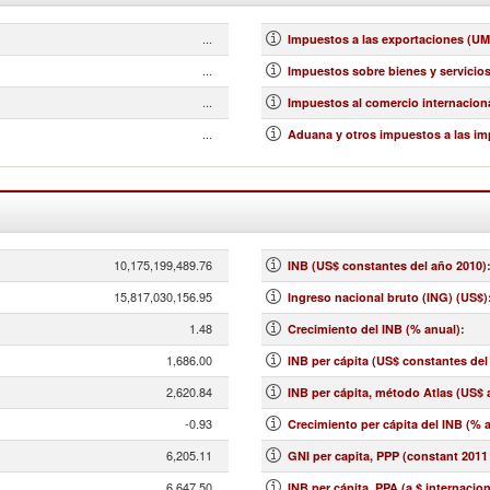
...
Impuestos a las exportaciones (UM
...
Impuestos sobre bienes y servicios 
...
Impuestos al comercio internaciona
...
Aduana y otros impuestos a las im
10,175,199,489.76
INB (US$ constantes del año 2010)
15,817,030,156.95
Ingreso nacional bruto (ING) (US$)
1.48
Crecimiento del INB (% anual)
:
1,686.00
INB per cápita (US$ constantes del
2,620.84
INB per cápita, método Atlas (US$ 
-0.93
Crecimiento per cápita del INB (% 
6,205.11
GNI per capita, PPP (constant 2011 
6,647.50
INB per cápita, PPA (a $ internacio