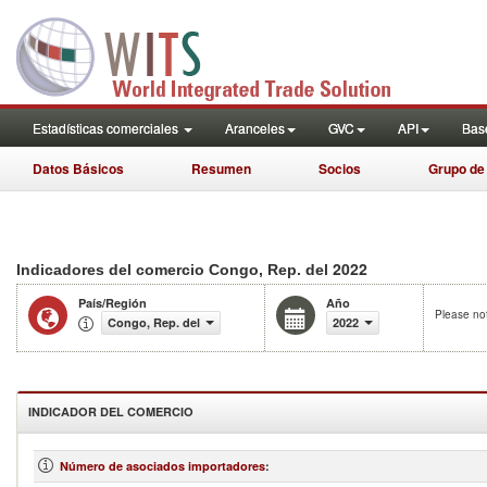
Estadísticas comerciales
Aranceles
GVC
API
Base
Datos Básicos
Resumen
Socios
Grupo de
2022
Indicadores del comercio Congo, Rep. del
País/Región
Año
Please not
Congo, Rep. del
2022
INDICADOR DEL COMERCIO
Número de asociados importadores
: