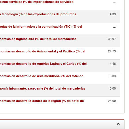
...
ros servicios (% de importaciones de servicios
4.33
a tecnología (% de las exportaciones de productos
...
gías de la información y la comunicación (TIC) (% del
38.97
omías de ingreso alto (% del total de mercaderías
24.73
mías en desarrollo de Asia oriental y el Pacífico (% del
4.46
omías en desarrollo de América Latina y el Caribe (% del
3.03
omías en desarrollo de Asia meridional (% del total de
0.00
nomía informante, excedente (% del total de mercaderías
25.09
mías en desarrollo dentro de la región (% del total de