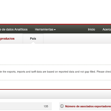
 de datos Analiticos
Herramientas
Inicio
Acerc
 productos
País
e the exports, imports and tariff data are based on reported data and not gap filled. Please che
135
Número de asociados exportadore