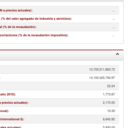
...
N a precios actuales)
:
...
(% del valor agregado de industria y servicios)
:
...
l (% de la recaudación)
:
...
portaciones (% de la recaudación impositiva)
:
10,705,511,863.72
:
14,100,325,793.97
:
22.24
1,773.87
 año 2010)
:
2,170.00
a precios actuales)
:
19.35
anual)
:
6,642.82
international $)
:
5,930.00
nales actuales)
: