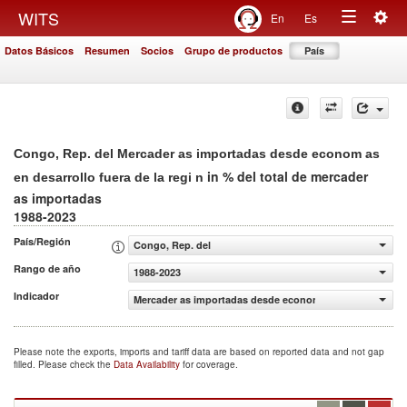
Togg
WITS
En
Es
Toggle
navig
Datos Básicos
Resumen
Socios
Grupo de productos
País
navigation
Congo, Rep. del Mercader as importadas desde econom as
in % del total de mercader
en desarrollo fuera de la regi n
as importadas
1988-2023
País/Región
Congo, Rep. del
Rango de año
1988-2023
Indicador
Mercader as importadas desde econom as en desarrollo fu
Please note the exports, imports and tariff data are based on reported data and not gap
filled. Please check the
Data Availability
for coverage.