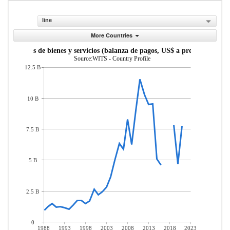
line
More Countries
portaciones de bienes y servicios (balanza de pagos, US$ a precios actuales
Source:WITS - Country Profile
12.5 B
10 B
7.5 B
5 B
2.5 B
0
1988
1993
1998
2003
2008
2013
2018
2023