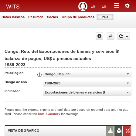
Togg
WITS
En
Es
Toggle
navig
Datos Básicos
Resumen
Socios
Grupo de productos
País
navigation
in
Congo, Rep. del Exportaciones de bienes y servicios
balanza de pagos, US$ a precios actuales
1988-2023
País/Región
Congo, Rep. del
Rango de año
1988-2023
Indicador
Exportaciones de bienes y servicios (balanza de pagos, U
Please note the exports, imports and tariff data are based on reported data and not gap
filled. Please check the
Data Availability
for coverage.
VISTA DE GRÁFICO