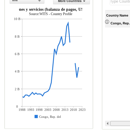
line
More Countries
ones de bienes y servicios (balanza de pagos, US$ a precios actuales)
Source:WITS - Country Profile
Country Name
10 B
Congo, Rep.
8 B
6 B
4 B
2 B
0
1988
1993
1998
2003
2008
2013
2018
2023
Congo, Rep. del