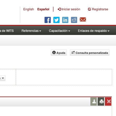
|
English
Español
Iniciar sesión
Registrarse
a de WITS
Referencias
Capacitación
Enlaces de respaldo
Ayuda
Consulta personalizada
)