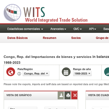
Estadísticas comerciales
Aranceles
GVC
API
Base
Datos Básicos
Resumen
Socios
Grupo de
in balanz
Congo, Rep. del Importaciones de bienes y servicios
1988-2023
País/Región
Rango de año
Congo, Rep. del
1988-2023
Please note the exports, imports and tariff data are based on reported data and not gap fille
VISTA DE GRÁFICO
VISTA DE CUA