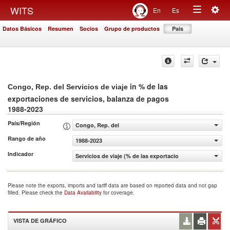
Togg
WITS
En
Es
Toggle
navig
Datos Básicos
Resumen
Socios
Grupo de productos
País
navigation
in % de las
Congo, Rep. del Servicios de viaje
exportaciones de servicios, balanza de pagos
1988-2023
País/Región
Congo, Rep. del
Rango de año
1988-2023
Indicador
Servicios de viaje (% de las exportaciones de servicios, 
Please note the exports, imports and tariff data are based on reported data and not gap
filled. Please check the
Data Availability
for coverage.
VISTA DE GRÁFICO