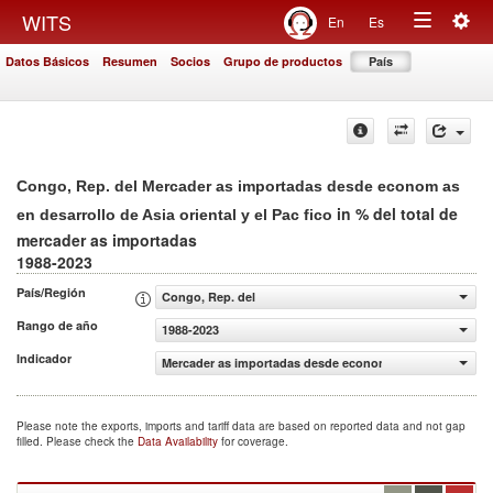
Togg
WITS
En
Es
Toggle
navig
Datos Básicos
Resumen
Socios
Grupo de productos
País
navigation
Congo, Rep. del Mercader as importadas desde econom as
in % del total de
en desarrollo de Asia oriental y el Pac fico
mercader as importadas
1988-2023
País/Región
Congo, Rep. del
Rango de año
1988-2023
Indicador
Mercader as importadas desde econom as en desarrollo de 
Please note the exports, imports and tariff data are based on reported data and not gap
filled. Please check the
Data Availability
for coverage.