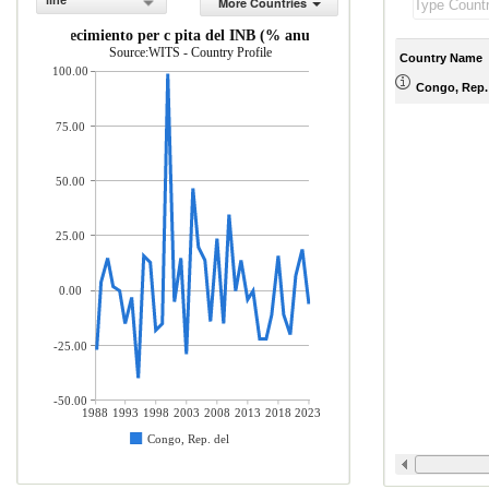
line
More Countries
Crecimiento per c pita del INB (% anual)
Source:WITS - Country Profile
Country Name
100.00
Congo, Rep.
75.00
50.00
25.00
0.00
-25.00
-50.00
1988
1993
1998
2003
2008
2013
2018
2023
Congo, Rep. del