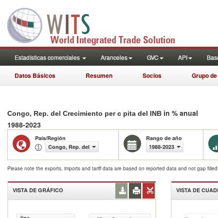
Estadísticas comerciales
Aranceles
GVC
API
Base
Datos Básicos
Resumen
Socios
Grupo de
in % anual
Congo, Rep. del Crecimiento per c pita del INB
1988-2023
País/Región
Rango de año
Congo, Rep. del
1988-2023
Please note the exports, imports and tariff data are based on reported data and not gap fille
VISTA DE GRÁFICO
VISTA DE CUA