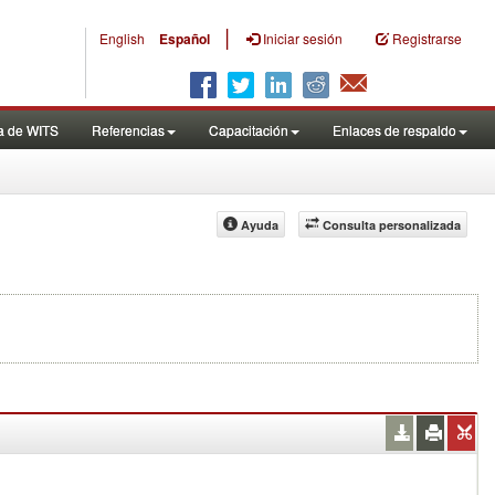
|
English
Español
Iniciar sesión
Registrarse
a de WITS
Referencias
Capacitación
Enlaces de respaldo
Ayuda
Consulta personalizada