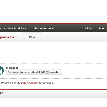
 de datos Analiticos
Herramientas
Inicio
Acerc
 productos
País
Indicador
Crecimiento per c pita del INB (% anual)
d. Please check the
Data Availability
for coverage.
DRO