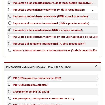
...
Impuestos a las exportaciones (% de la recaudación impositiva)
:
...
Impuestos sobre bienes y servicios (% de la recaudación)
:
...
Impuestos sobre bienes y servicios (UMN a precios actuales)
:
...
Impuestos al comercio internacional (UMN a precios actuales)
:
Impuestos a las exportaciones (UMN a precios actuales)
:
Impuestos sobre bienes y servicios (% del valor agregado de industria y se
Impuestos al comercio internacional (% de la recaudación)
:
Aduana y otros impuestos a las importaciones (% de la recaudación impos
INDICADOR DEL DESARROLLO - PIB, INB Y OTROS
13,000,
PIB (US$ a precios constantes de 2010)
:
16,681,
PIB (US$ a precios actuales)
:
Crecimiento del PIB (% anual)
:
PIB per cápita (US$ a precios constantes de 2010)
: