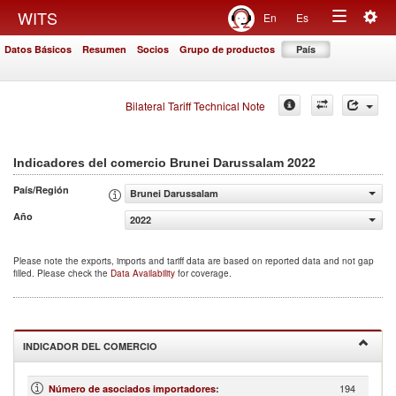
Togg
WITS
En
Es
Toggle
navig
Datos Básicos
Resumen
Socios
Grupo de productos
País
navigation
Bilateral Tariff Technical Note
2022
Indicadores del comercio Brunei Darussalam
País/Región
Brunei Darussalam
Año
2022
Please note the exports, imports and tariff data are based on reported data and not gap
filled. Please check the
Data Availability
for coverage.
INDICADOR DEL COMERCIO
194
Número de asociados importadores
: