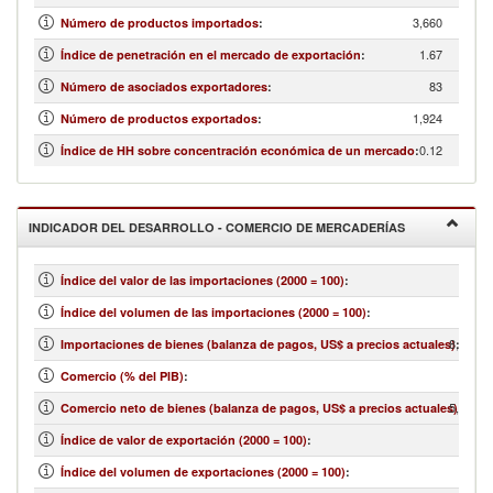
3,660
Número de productos importados
:
1.67
Índice de penetración en el mercado de exportación
:
83
Número de asociados exportadores
:
1,924
Número de productos exportados
:
0.12
Índice de HH sobre concentración económica de un mercado
:
INDICADOR DEL DESARROLLO - COMERCIO DE MERCADERÍAS
Índice del valor de las importaciones (2000 = 100)
:
Índice del volumen de las importaciones (2000 = 100)
:
8,971,1
Importaciones de bienes (balanza de pagos, US$ a precios actuales)
:
Comercio (% del PIB)
:
5,152,8
Comercio neto de bienes (balanza de pagos, US$ a precios actuales)
:
Índice de valor de exportación (2000 = 100)
:
Índice del volumen de exportaciones (2000 = 100)
: