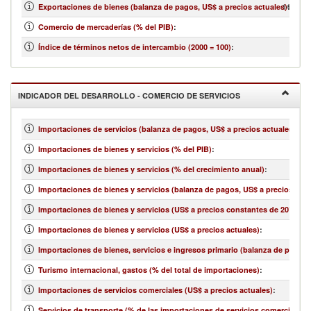
14,124,
Exportaciones de bienes (balanza de pagos, US$ a precios actuales)
:
Comercio de mercaderías (% del PIB)
:
Índice de términos netos de intercambio (2000 = 100)
:
INDICADOR DEL DESARROLLO - COMERCIO DE SERVICIOS
Importaciones de servicios (balanza de pagos, US$ a precios actuales)
:
Importaciones de bienes y servicios (% del PIB)
:
Importaciones de bienes y servicios (% del crecimiento anual)
:
Importaciones de bienes y servicios (balanza de pagos, US$ a precios actu
Importaciones de bienes y servicios (US$ a precios constantes de 2010)
:
Importaciones de bienes y servicios (US$ a precios actuales)
:
Importaciones de bienes, servicios e ingresos primario (balanza de pagos,
Turismo internacional, gastos (% del total de importaciones)
:
Importaciones de servicios comerciales (US$ a precios actuales)
:
Servicios de transporte (% de las importaciones de servicios comerciales)
: