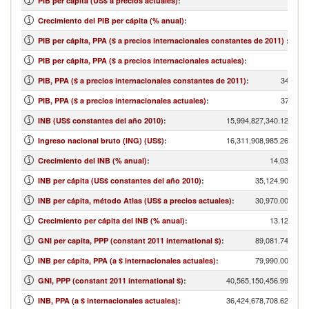
PIB per cápita (US$ a precios actuales)
:
Crecimiento del PIB per cápita (% anual)
:
PIB per cápita, PPA ($ a precios internacionales constantes de 2011)
:
PIB per cápita, PPA ($ a precios internacionales actuales)
:
34,771,
PIB, PPA ($ a precios internacionales constantes de 2011)
:
37,250,
PIB, PPA ($ a precios internacionales actuales)
:
15,994,827,340.12
INB (US$ constantes del año 2010)
:
16,311,908,985.26
Ingreso nacional bruto (ING) (US$)
:
14.03
Crecimiento del INB (% anual)
:
35,124.90
INB per cápita (US$ constantes del año 2010)
:
30,970.00
INB per cápita, método Atlas (US$ a precios actuales)
:
13.12
Crecimiento per cápita del INB (% anual)
:
89,081.74
GNI per capita, PPP (constant 2011 international $)
:
79,990.00
INB per cápita, PPA (a $ internacionales actuales)
:
40,565,150,456.99
GNI, PPP (constant 2011 international $)
:
36,424,678,708.62
INB, PPA (a $ internacionales actuales)
: