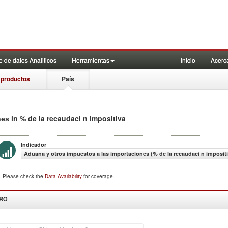
 de datos Analiticos
Herramientas
Inicio
Acerc
 productos
País
in % de la recaudaci n impositiva
nes
Indicador
Aduana y otros impuestos a las importaciones (% de la recaudaci n impositi
d. Please check the
Data Availability
for coverage.
DRO