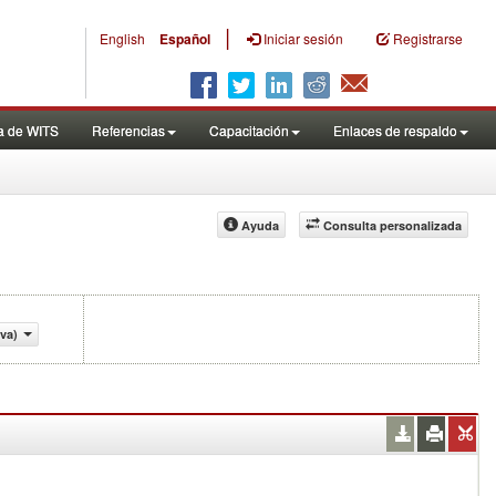
|
English
Español
Iniciar sesión
Registrarse
a de WITS
Referencias
Capacitación
Enlaces de respaldo
Ayuda
Consulta personalizada
va)