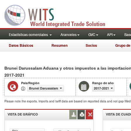
Estadísticas comerciales
Aranceles
GVC
API
Base
Datos Básicos
Resumen
Socios
Grupo de
Brunei Darussalam Aduana y otros impuestos a las importacio
2017-2021
País/Región
Rango de año
Brunei Darussalam
2017-2021
Please note the exports, imports and tariff data are based on reported data and not gap fille
VISTA DE GRÁFICO
VISTA DE CUA