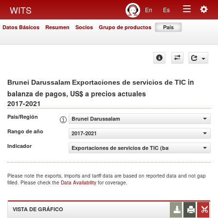
Togg
WITS
En
Es
Toggle
navig
Datos Básicos
Resumen
Socios
Grupo de productos
País
navigation
in
Brunei Darussalam Exportaciones de servicios de TIC
balanza de pagos, US$ a precios actuales
2017-2021
País/Región
Brunei Darussalam
Rango de año
2017-2021
Indicador
Exportaciones de servicios de TIC (balanza de pagos, US$
Please note the exports, imports and tariff data are based on reported data and not gap
filled. Please check the
Data Availability
for coverage.
VISTA DE GRÁFICO