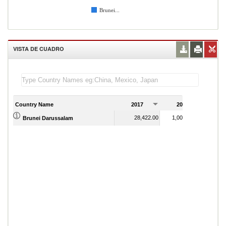
Brunei...
VISTA DE CUADRO
Country Name
2017
2018
2
28,422.00
1,000,185.00
Brunei Darussalam