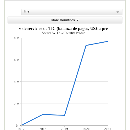
line
More Countries
xportaciones de servicios de TIC (balanza de pagos, US$ a precios actuales
Source:WITS - Country Profile
8 M
6 M
4 M
2 M
0
2017
2018
2019
2020
2021