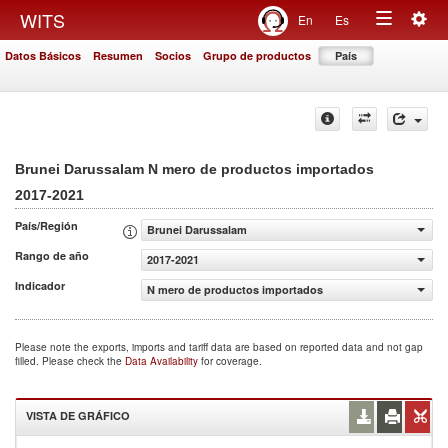
Togg
WITS
En
Es
Toggle
navig
Datos Básicos
Resumen
Socios
Grupo de productos
País
navigation
Brunei Darussalam N mero de productos importados
2017-2021
País/Región
Brunei Darussalam
Rango de año
2017-2021
Indicador
N mero de productos importados
Please note the exports, imports and tariff data are based on reported data and not gap
filled. Please check the
Data Availability
for coverage.
VISTA DE GRÁFICO