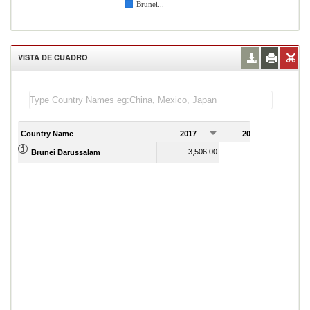
Brunei...
VISTA DE CUADRO
Country Name
2017
2018
2
3,506.00
3,538.00
Brunei Darussalam