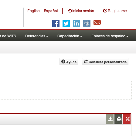
|
English
Español
Iniciar sesión
Registrarse
a de WITS
Referencias
Capacitación
Enlaces de respaldo
Ayuda
Consulta personalizada