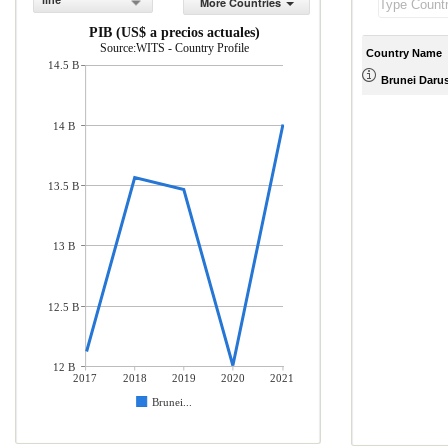
line
More Countries
PIB (US$ a precios actuales)
Source:WITS - Country Profile
Country Name
14.5 B
Brunei Daru
14 B
13.5 B
13 B
12.5 B
12 B
2017
2018
2019
2020
2021
Brunei...