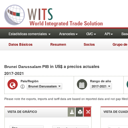
Estadísticas comerciales
Aranceles
GVC
API
Base
Datos Básicos
Resumen
Socios
Grupo de
in US$ a precios actuales
Brunei Darussalam PIB
2017-2021
País/Región
Rango de año
Brunei Darussalam
2017-2021
Please note the exports, imports and tariff data are based on reported data and not gap fille
VISTA DE GRÁFICO
VISTA DE CUA