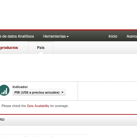
 de datos Analiticos
Herramientas
Inicio
Acerc
 productos
País
Indicador
PIB (US$ a precios actuales)
d. Please check the
Data Availability
for coverage.
DRO