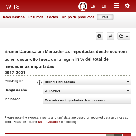
Togg
WITS
En
Es
Toggle
navig
Datos Básicos
Resumen
Socios
Grupo de productos
País
navigation
Brunei Darussalam Mercader as importadas desde econom
in % del total de
as en desarrollo fuera de la regi n
mercader as importadas
2017-2021
País/Región
Brunei Darussalam
Rango de año
2017-2021
Indicador
Mercader as importadas desde econom as en desarrollo fu
Please note the exports, imports and tariff data are based on reported data and not gap
filled. Please check the
Data Availability
for coverage.