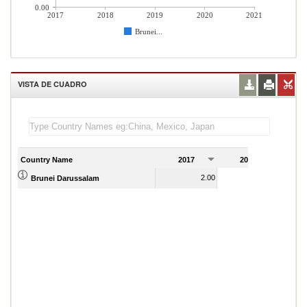
0.00
2017
2018
2019
2020
2021
Brunei...
VISTA DE CUADRO
Country Name
2017
2018
2
2.00
2.00
Brunei Darussalam