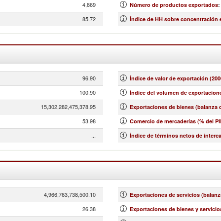
4,869
Número de productos exportados
:
85.72
Índice de HH sobre concentración
96.90
Índice de valor de exportación (200
100.90
Índice del volumen de exportacione
15,302,282,475,378.95
Exportaciones de bienes (balanza d
53.98
Comercio de mercaderías (% del PI
...
Índice de términos netos de interc
4,966,763,738,500.10
Exportaciones de servicios (balanz
26.38
Exportaciones de bienes y servicio