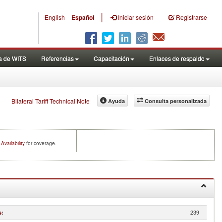
|
English
Español
Iniciar sesión
Registrarse
a de WITS
Referencias
Capacitación
Enlaces de respaldo
Bilateral Tariff Technical Note
Ayuda
Consulta personalizada
Availability
for coverage.
239
s
: