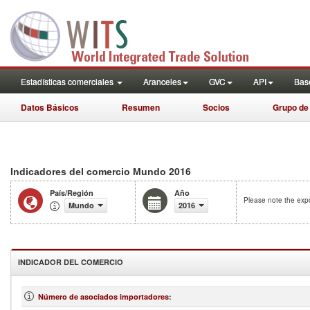
Estadísticas comerciales
Aranceles
GVC
API
Base
Datos Básicos
Resumen
Socios
Grupo de
2016
Indicadores del comercio Mundo
País/Región
Año
Please note the expo
Mundo
2016
INDICADOR DEL COMERCIO
Número de asociados importadores
: