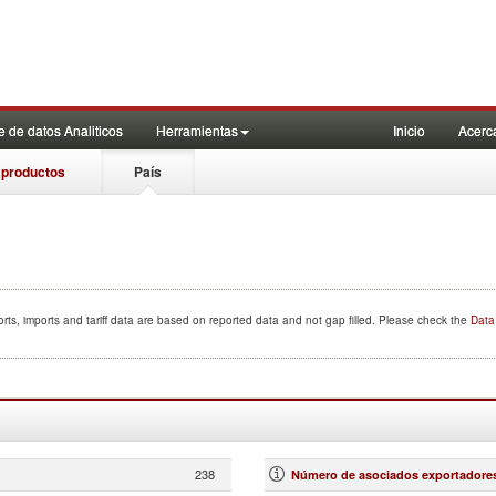
 de datos Analiticos
Herramientas
Inicio
Acerc
 productos
País
rts, imports and tariff data are based on reported data and not gap filled. Please check the
Data 
238
Número de asociados exportadore