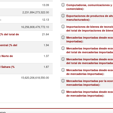
13.09
Computadoras, comunicaciones y ot
comerciales)
:
2,231,894,273,322.00
Exportaciones de productos de alt
12.13
)
:
manufacturados)
:
16,256,808,479,772.10
Importaciones de bienes de tecnolo
del total de importaciones de bien
21.64
% del total de
Mercaderías importadas desde econ
importadas)
:
1.94
entral (% del
Mercaderías importadas desde econo
del total de mercaderías importada
1.37
y Norte de
Mercaderías importadas desde econ
del total de mercaderías importada
1.87
l Sahara (%
Mercaderías importadas desde econ
de mercaderías importadas)
:
15,620,206,618,550.00
Mercaderías importadas por la eco
mercaderías importadas)
:
Mercaderías importadas desde econo
de mercaderías importadas)
:
RCIO