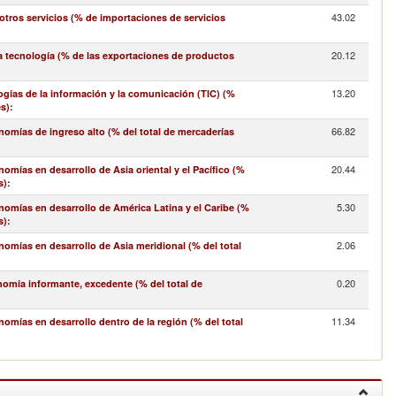
43.02
ros servicios (% de importaciones de servicios
20.12
a tecnología (% de las exportaciones de productos
13.20
gías de la información y la comunicación (TIC) (%
es)
:
66.82
omías de ingreso alto (% del total de mercaderías
20.44
mías en desarrollo de Asia oriental y el Pacífico (%
s)
:
5.30
omías en desarrollo de América Latina y el Caribe (%
s)
:
2.06
omías en desarrollo de Asia meridional (% del total
0.20
nomía informante, excedente (% del total de
11.34
mías en desarrollo dentro de la región (% del total