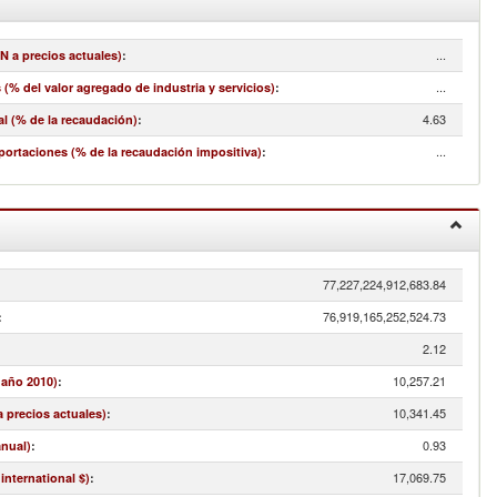
...
N a precios actuales)
:
...
(% del valor agregado de industria y servicios)
:
4.63
l (% de la recaudación)
:
...
portaciones (% de la recaudación impositiva)
:
77,227,224,912,683.84
:
76,919,165,252,524.73
:
2.12
10,257.21
 año 2010)
:
10,341.45
a precios actuales)
:
0.93
anual)
:
17,069.75
international $)
: