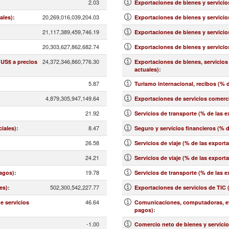
2.03
Exportaciones de bienes y servicio
20,269,016,039,204.03
ales)
:
Exportaciones de bienes y servicio
21,117,389,459,746.19
Exportaciones de bienes y servicio
20,303,627,862,682.74
Exportaciones de bienes y servicio
24,372,346,860,776.30
 US$ a precios
Exportaciones de bienes, servicios
actuales)
:
5.87
Turismo internacional, recibos (% d
4,879,305,947,149.64
Exportaciones de servicios comerci
21.92
Servicios de transporte (% de las 
8.47
ciales)
:
Seguro y servicios financieros (% 
26.58
Servicios de viaje (% de las export
24.21
:
Servicios de viaje (% de las export
19.78
pagos)
:
Servicios de transporte (% de las 
502,300,542,227.77
es)
:
Exportaciones de servicios de TIC 
46.64
e servicios
Comunicaciones, computadoras, etc
pagos)
:
-1.00
Comercio neto de bienes y servicio