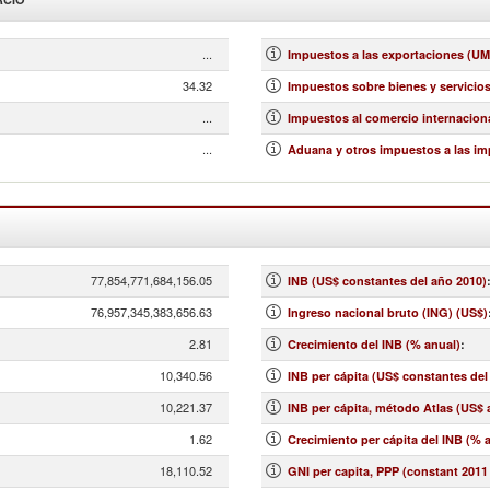
...
Impuestos a las exportaciones (UM
34.32
Impuestos sobre bienes y servicios 
...
Impuestos al comercio internaciona
...
Aduana y otros impuestos a las im
77,854,771,684,156.05
INB (US$ constantes del año 2010)
76,957,345,383,656.63
Ingreso nacional bruto (ING) (US$)
2.81
Crecimiento del INB (% anual)
:
10,340.56
INB per cápita (US$ constantes del
10,221.37
INB per cápita, método Atlas (US$ 
1.62
Crecimiento per cápita del INB (% 
18,110.52
GNI per capita, PPP (constant 2011 