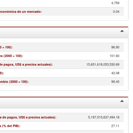
4,759
0.04
 económica de un mercado
:
96.90
0 = 100)
:
101.60
s (2000 = 100)
:
15,651,618,053,530.69
e pagos, US$ a precios actuales)
:
42.08
B)
:
99.40
ambio (2000 = 100)
:
5,197,515,637,494.18
a de pagos, US$ a precios actuales)
:
27.11
s (% del PIB)
: