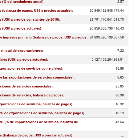
2.57
s (% del crecimiento anual)
:
20,849,182,848,174.44
s (balanza de pagos, US$ a precios actuales)
:
21,791,170,641,511.70
s (US$ a precios constantes de 2010)
:
20,859,888,736,416.43
s (US$ a precios actuales)
:
24,890,326,139,367.56
 e ingresos primario (balanza de pagos, US$ a precios
7.22
el total de exportaciones)
:
5,127,153,264,981.91
ales (US$ a precios actuales)
:
18.89
exportaciones de servicios comerciales)
:
8.65
de las exportaciones de servicios comerciales)
:
25.85
aciones de servicios comerciales)
:
23.98
aciones de servicios, balanza de pagos)
:
16.32
exportaciones de servicios, balanza de pagos)
:
10.19
(% de exportaciones de servicios, balanza de pagos)
:
45.64
. (% de importaciones de servicios, balanza de
...
s (balanza de pagos, US$ a precios actuales)
: