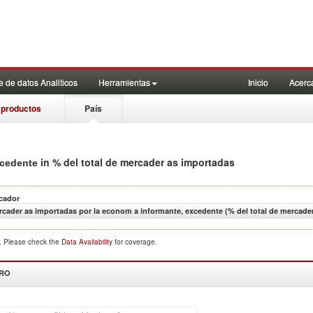
 de datos Analiticos
Herramientas
Inicio
Acerc
 productos
País
in % del total de mercader as importadas
xcedente
icador
rcader as importadas por la econom a informante, excedente (% del total de mercade
d. Please check the
Data Availability
for coverage.
DRO