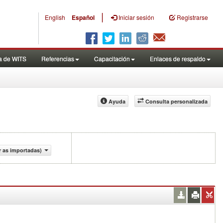
|
English
Español
Iniciar sesión
Registrarse
a de WITS
Referencias
Capacitación
Enlaces de respaldo
Ayuda
Consulta personalizada
r as importadas)