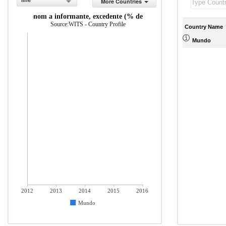
line
More Countries
 por la econom a informante, excedente (% del total de mercader as impo
Source:WITS - Country Profile
Country Name
Mundo
2012
2013
2014
2015
2016
Mundo