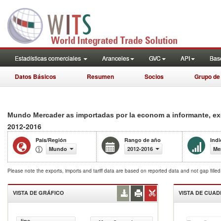
Estadísticas comerciales
Aranceles
GVC
API
Base
Datos Básicos
Resumen
Socios
Grupo de
Mundo Mercader as importadas por la econom a informante, e
2012-2016
País/Región
Rango de año
Ind
Mundo
2012-2016
Me
Please note the exports, imports and tariff data are based on reported data and not gap fille
VISTA DE GRÁFICO
VISTA DE CUA