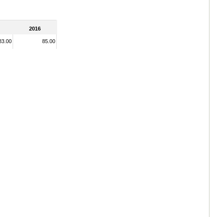
2016
83.00
85.00