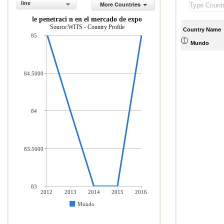
line
More Countries
ndice de penetraci n en el mercado de exportaci n
Source:WITS - Country Profile
Country Name
85
Mundo
84.5000
84
83.5000
83
2012
2013
2014
2015
2016
Mundo