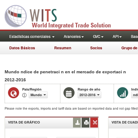
Estadísticas comerciales
Aranceles
GVC
API
Base
Datos Básicos
Resumen
Socios
Grupo de
Mundo ndice de penetraci n en el mercado de exportaci n
2012-2016
País/Región
Rango de año
Ind
Mundo
2012-2016
nd
Please note the exports, imports and tariff data are based on reported data and not gap fille
VISTA DE GRÁFICO
VISTA DE CUA