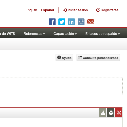
|
English
Español
Iniciar sesión
Registrarse
a de WITS
Referencias
Capacitación
Enlaces de respaldo
Ayuda
Consulta personalizada