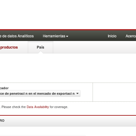
 de datos Analiticos
Herramientas
Inicio
Acerc
 productos
País
icador
ice de penetraci n en el mercado de exportaci n
d. Please check the
Data Availability
for coverage.
DRO