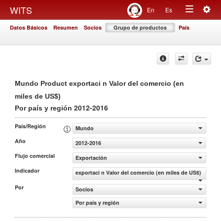
Togg
WITS
En
Es
Toggle
navig
Datos Básicos
Resumen
Socios
Grupo de productos
País
navigation
Mundo Product exportaci n Valor del comercio (en
miles de US$)
2012-2016
Por país y región
País/Región
Mundo
Año
2012-2016
Flujo comercial
Exportación
Indicador
exportaci n Valor del comercio (en miles de US$)
Por
Socios
Por país y región