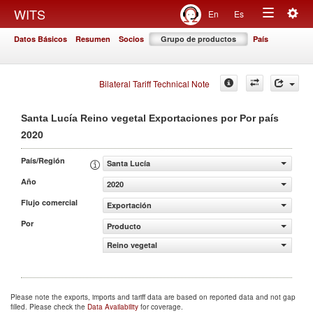
Togg
WITS
En
Es
Toggle
navig
Datos Básicos
Resumen
Socios
Grupo de productos
País
navigation
Bilateral Tariff Technical Note
Santa Lucía Reino vegetal Exportaciones por Por país
2020
País/Región
Santa Lucía
Año
2020
Flujo comercial
Exportación
Por
Producto
Reino vegetal
Please note the exports, imports and tariff data are based on reported data and not gap
filled. Please check the
Data Availability
for coverage.