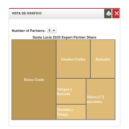
VISTA DE GRÁFICO
Number of Partners
:
5
Santa Lucía 2020 Export Partner Share
Santa Lucía 2020 Export Partner Share
Estados Unidos
Barbados
Reino Unido
Antigua y
Barbuda
Others (17)
asociados
Trinidad y
Tobago