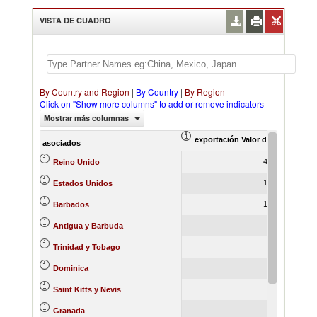
VISTA DE CUADRO
By Country and Region
|
By Country
|
By Region
Click on "Show more columns" to add or remove indicators
Mostrar más columnas
exportación Valor del comercio (
ex
asociados
4,051.28
Reino Unido
1,526.02
Estados Unidos
1,084.72
Barbados
877.77
Antigua y Barbuda
523.80
Trinidad y Tobago
325.35
Dominica
303.71
Saint Kitts y Nevis
205.97
Granada