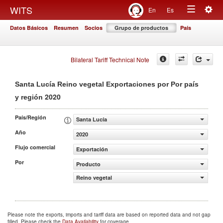
Togg
WITS
En
Es
Toggle
navig
Datos Básicos
Resumen
Socios
Grupo de productos
País
navigation
Bilateral Tariff Technical Note
Santa Lucía Reino vegetal Exportaciones por Por país
2020
y región
País/Región
Santa Lucía
Año
2020
Flujo comercial
Exportación
Por
Producto
Reino vegetal
Please note the exports, imports and tariff data are based on reported data and not gap
filled. Please check the
Data Availability
for coverage.