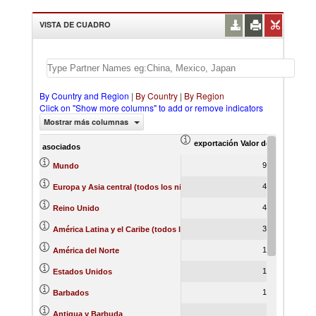
VISTA DE CUADRO
By Country and Region
|
By Country
|
By Region
Click on "Show more columns" to add or remove indicators
Mostrar más columnas
exportación Valor del comercio (
ex
asociados
9,412.91
Mundo
4,067.12
Europa y Asia central (todos los niveles de ingreso)
4,051.28
Reino Unido
3,737.80
América Latina y el Caribe (todos los niveles de ingreso)
1,600.25
América del Norte
1,526.02
Estados Unidos
1,084.72
Barbados
877.77
Antigua y Barbuda