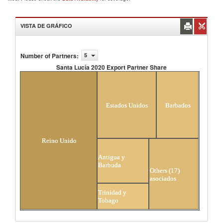
VISTA DE GRÁFICO
Number of Partners
:
5
Santa Lucía 2020 Export Partner Share
Santa Lucía 2020 Export Partner Share
Estados Unidos
Barbados
Reino Unido
Antigua y
Barbuda
Others (17)
asociados
Trinidad y
Tobago