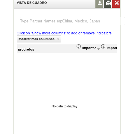
VISTA DE CUADRO
Click on "Show more columns" to add or remove indicators
Mostrar más columnas
importación Valor del comercio (
importación Prop
Prom
asociados
No data to display