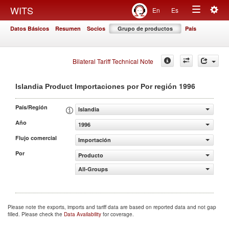
Togg
WITS
En
Es
Toggle
navig
Datos Básicos
Resumen
Socios
Grupo de productos
País
navigation
Bilateral Tariff Technical Note
1996
Islandia Product Importaciones por Por región
País/Región
Islandia
Año
1996
Flujo comercial
Importación
Por
Producto
All-Groups
Please note the exports, imports and tariff data are based on reported data and not gap
filled. Please check the
Data Availability
for coverage.