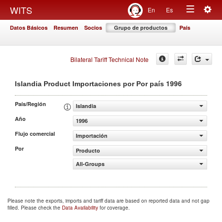
Togg
WITS
En
Es
Toggle
navig
Datos Básicos
Resumen
Socios
Grupo de productos
País
navigation
Bilateral Tariff Technical Note
1996
Islandia Product Importaciones por Por país
País/Región
Islandia
Año
1996
Flujo comercial
Importación
Por
Producto
All-Groups
Please note the exports, imports and tariff data are based on reported data and not gap
filled. Please check the
Data Availability
for coverage.