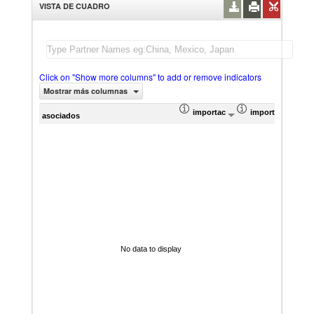
VISTA DE CUADRO
Click on "Show more columns" to add or remove indicators
Mostrar más columnas
importación Valor del comercio (
importación Prop
Prom
asociados
No data to display