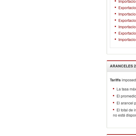
Importacio
Exportacio
Importacio
Exportaci
Importaci
Exportacio
Importacio
ARANCELES
2
Tariffs
imposed 
La tasa má
El promedi
El arancel
El total de
no está dispo