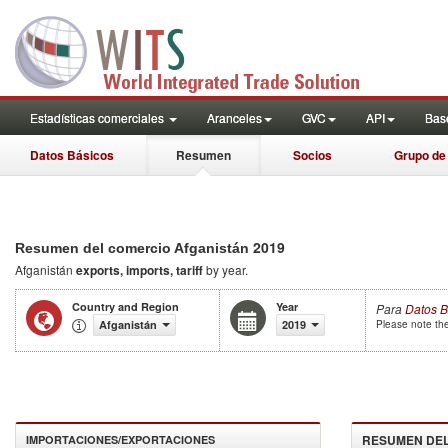
Estadísticas comerciales
Aranceles
GVC
API
Base
Datos Básicos
Resumen
Socios
Grupo de
2019
Resumen del comercio Afganistán
Afganistán
exports, imports, tariff
by year.
Country and Region
Year
Para
Datos B
Afganistán
2019
Please note the
RESUMEN DE
IMPORTACIONES/EXPORTACIONES