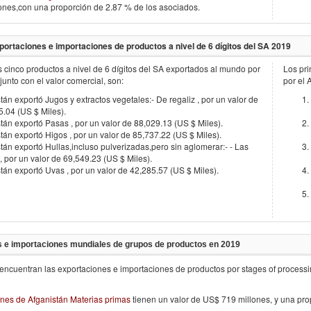
ones,con una proporción de 2.87 % de los asociados.
portaciones e importaciones de productos a nivel de 6 dígitos del SA
2019
s cinco productos a nivel de 6 dígitos del SA exportados al mundo por
Los pri
 junto con el valor comercial, son:
por el
tán exportó Jugos y extractos vegetales:- De regaliz , por un valor de
.04 (US $ Miles).
tán exportó Pasas , por un valor de 88,029.13 (US $ Miles).
tán exportó Higos , por un valor de 85,737.22 (US $ Miles).
tán exportó Hullas,incluso pulverizadas,pero sin aglomerar:- - Las
 por un valor de 69,549.23 (US $ Miles).
tán exportó Uvas , por un valor de 42,285.57 (US $ Miles).
 e importaciones mundiales de grupos de productos en
2019
encuentran las exportaciones e importaciones de productos por stages of process
nes de Afganistán Materias primas
tienen un valor de US$ 719 millones, y una pr