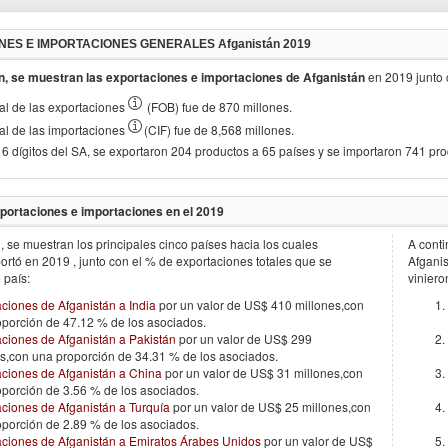
NES E IMPORTACIONES GENERALES
Afganistán 2019
n, se muestran las exportaciones e importaciones de
Afganistán
en
2019
junto
otal de las exportaciones
(FOB) fue de 870 millones.
otal de las importaciones
(CIF) fue de 8,568 millones.
 6 dígitos del SA, se exportaron 204 productos a 65 países y se importaron 741 pr
portaciones e importaciones en el
2019
, se muestran los principales cinco países hacia los cuales
A conti
ortó en
2019
, junto con el % de exportaciones totales que se
Afgani
 país:
viniero
ciones de Afganistán a India
por un valor de US$ 410 millones,con
oporción de 47.12 % de los asociados.
ciones de Afganistán a Pakistán
por un valor de US$ 299
s,con una proporción de 34.31 % de los asociados.
aciones de Afganistán a China
por un valor de US$ 31 millones,con
porción de 3.56 % de los asociados.
ciones de Afganistán a Turquía
por un valor de US$ 25 millones,con
porción de 2.89 % de los asociados.
aciones de Afganistán a Emiratos Árabes Unidos
por un valor de US$