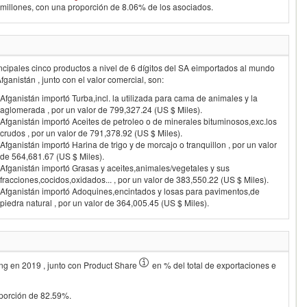
millones, con una proporción de 8.06% de los asociados.
ncipales cinco productos a nivel de 6 dígitos del SA eimportados al mundo
Afganistán
, junto con el valor comercial, son:
Afganistán importó Turba,incl. la utilizada para cama de animales y la
aglomerada , por un valor de 799,327.24 (US $ Miles).
Afganistán importó Aceites de petroleo o de minerales bituminosos,exc.los
crudos , por un valor de 791,378.92 (US $ Miles).
Afganistán importó Harina de trigo y de morcajo o tranquillon , por un valor
de 564,681.67 (US $ Miles).
Afganistán importó Grasas y aceites,animales/vegetales y sus
fracciones,cocidos,oxidados... , por un valor de 383,550.22 (US $ Miles).
Afganistán importó Adoquines,encintados y losas para pavimentos,de
piedra natural , por un valor de 364,005.45 (US $ Miles).
ing en
2019
, junto con Product Share
en % del total de exportaciones e
oporción de 82.59%.