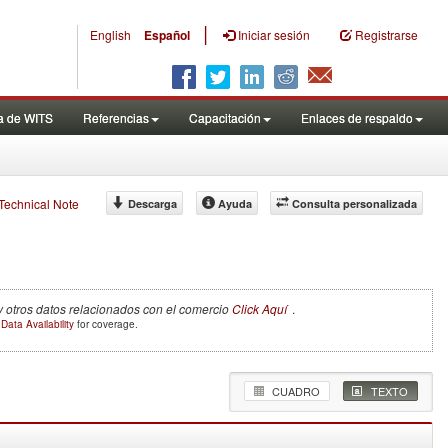
|
English
Español
Iniciar sesión
Registrarse
a de WITS
Referencias
Capacitación
Enlaces de respaldo
f Technical Note
Descarga
Ayuda
Consulta personalizada
y otros datos relacionados con el comercio
Click Aquí
.
e
Data Availability
for coverage.
CUADRO
TEXTO