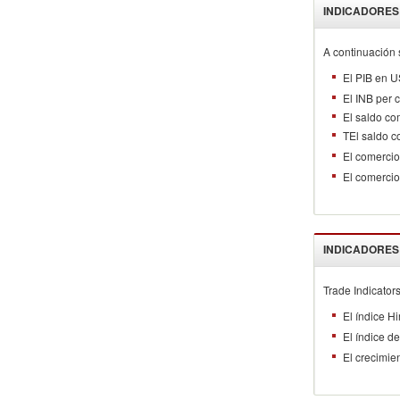
INDICADORES
A continuación 
El PIB en U
El INB per 
El saldo co
TEl saldo c
El comerci
El comercio
INDICADORES
Trade Indicators
El índice H
El índice d
El crecimie