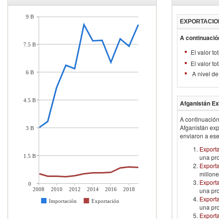
9 B
EXPORTACIO
A continuació
7.5 B
El valor t
El valor t
6 B
A nivel de
4.5 B
Afganistán
Ex
A continuación
Afganistán
exp
3 B
enviaron a ese
Exporta
1.5 B
una pr
Exporta
millone
Export
0
2008
2010
2012
2014
2016
2018
una pro
Exporta
Importación
Exportación
una pro
Export