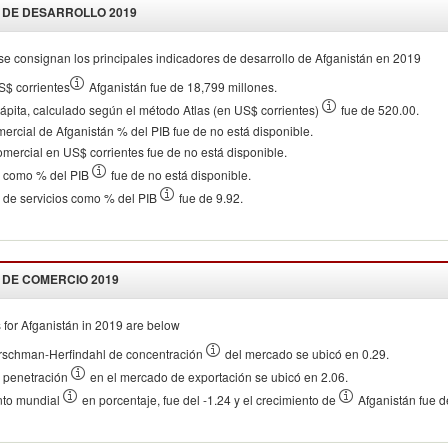
 DE DESARROLLO
2019
se consignan los principales indicadores de desarrollo de
Afganistán
en
2019
S$ corrientes
Afganistán fue de 18,799 millones.
cápita, calculado según el método Atlas (en US$ corrientes)
fue de 520.00.
mercial de Afganistán % del PIB fue de no está disponible.
omercial en US$ corrientes fue de no está disponible.
o como % del PIB
fue de no está disponible.
 de servicios como % del PIB
fue de 9.92.
 DE COMERCIO
2019
 for
Afganistán
in
2019
are below
irschman-Herfindahl de concentración
del mercado se ubicó en 0.29.
e penetración
en el mercado de exportación se ubicó en 2.06.
nto mundial
en porcentaje, fue del -1.24 y el crecimiento de
Afganistán fue d