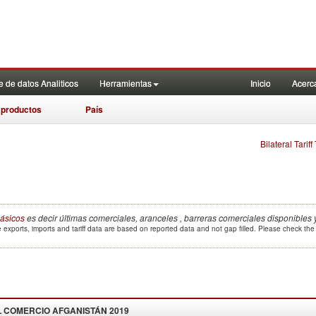
 de datos Analiticos
Herramientas
Inicio
Acerc
 productos
País
Bilateral Tarif
ásicos
es decir últimas comerciales, aranceles , barreras comerciales disponibles 
 exports, imports and tariff data are based on reported data and not gap filled. Please check th
L COMERCIO
AFGANISTÁN 2019