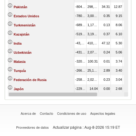
-804,354.00
298,635.06
34.31
12.87
Pakistán
-780,745.38
3,006.28
0.35
9.15
Estados Unidos
-689,039.60
1,174.52
0.13
8.06
Turkmenistán
-519,040.93
3,195.62
0.37
6.10
Kazajstán
-43,560.03
410,135.57
47.12
5.30
India
-431,275.28
2,077.58
0.24
5.06
Uzbekistán
-320,657.22
100.31
0.01
3.74
Malasia
-266,017.93
25,152.20
2.89
3.40
Turquía
-258,496.51
2,021.83
0.23
3.04
Federación de Rusia
-229,782.39
14.04
0.00
2.68
Japón
-129,065.19
24,944.87
2.87
1.80
Emiratos Árabes Unidos
Acerca de
Contacto
Condiciones de uso
Aspectos legales
Actualizar página
: Aug-8-2026 15:19 ET
Proveedores de datos