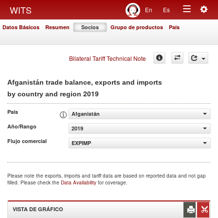
Togg
WITS
En
Es
Toggle
navig
Datos Básicos
Resumen
Socios
Grupo de productos
País
navigation
Bilateral Tariff Technical Note
Afganistán trade balance, exports and imports
2019
by country and region
País
Afganistán
Año/Rango
2019
Flujo comercial
EXPIMP
Please note the exports, imports and tariff data are based on reported data and not gap
filled. Please check the
Data Availability
for coverage.
VISTA DE GRÁFICO