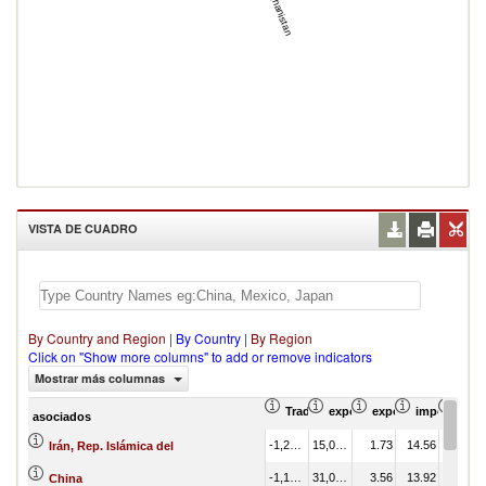
Afghanistan
VISTA DE CUADRO
By Country and Region
|
By Country
|
By Region
Click on "Show more columns" to add or remove indicators
Mostrar más columnas
Trade Balance (en miles de US$)
exportación Valor del come
exportación Propor
importación
Prom
asociados
-1,232,114.91
15,053.04
1.73
14.56
Irán, Rep. Islámica del
-1,161,424.62
31,001.90
3.56
13.92
China