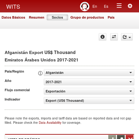
Togg
WITS
En
Es
Toggle
navig
Datos Básicos
Resumen
Socios
Grupo de productos
País
navigation
US$ Thousand
Afganistán Export
2017-2021
Emiratos Árabes Unidos
País/Región
Afganistán
Año
2017-2021
Flujo comercial
Exportación
Indicador
Export (US$ Thousand)
Please note the exports, imports and tariff data are based on reported data and not gap
filled. Please check the
Data Availability
for coverage.