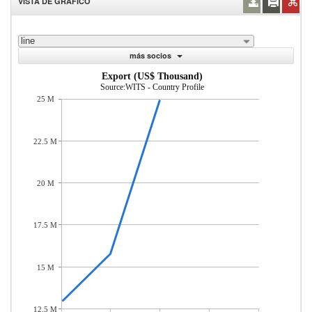
VISTA DE GRÁFICO
line
más socios
Export (US$ Thousand)
Source:WITS - Country Profile
25 M
22.5 M
20 M
17.5 M
15 M
12.5 M