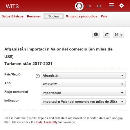
Togg
WITS
En
Es
Toggle
navig
Datos Básicos
Resumen
Socios
Grupo de productos
País
navigation
Afganistán importaci n Valor del comercio (en miles de
US$)
2017-2021
Turkmenistán
País/Región
Afganistán
Año
2017-2021
Flujo comercial
Importación
Indicador
importaci n Valor del comercio (en miles de US$)
Please note the exports, imports and tariff data are based on reported data and not gap
filled. Please check the
Data Availability
for coverage.