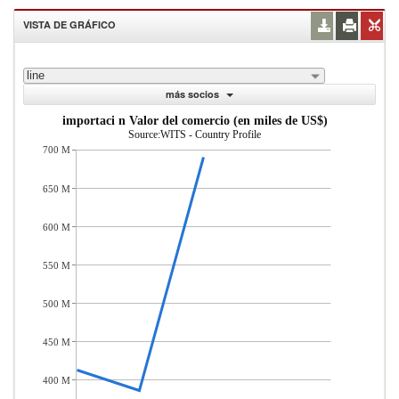
VISTA DE GRÁFICO
line
más socios
importaci n Valor del comercio (en miles de US$)
Source:WITS - Country Profile
700 M
650 M
600 M
550 M
500 M
450 M
400 M