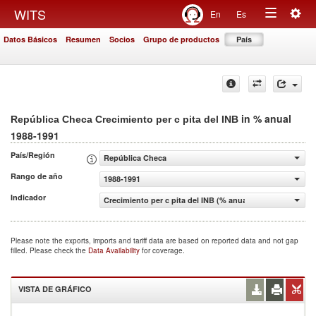
Togg
WITS
En
Es
Toggle
navig
Datos Básicos
Resumen
Socios
Grupo de productos
País
navigation
in % anual
República Checa Crecimiento per c pita del INB
1988-1991
País/Región
República Checa
Rango de año
1988-1991
Indicador
Crecimiento per c pita del INB (% anual)
Please note the exports, imports and tariff data are based on reported data and not gap
filled. Please check the
Data Availability
for coverage.
VISTA DE GRÁFICO