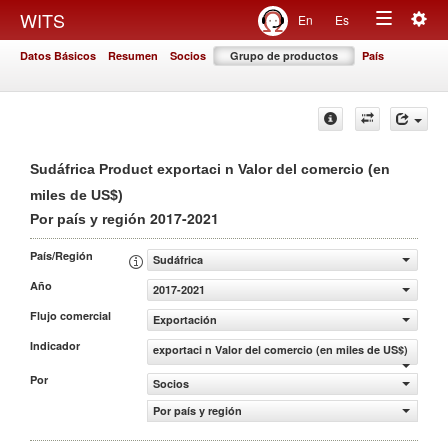
Togg
WITS
En
Es
Toggle
navig
Datos Básicos
Resumen
Socios
Grupo de productos
País
navigation
Sudáfrica Product exportaci n Valor del comercio (en
miles de US$)
2017-2021
Por país y región
País/Región
Sudáfrica
Año
2017-2021
Flujo comercial
Exportación
Indicador
exportaci n Valor del comercio (en miles de US$)
Por
Socios
Por país y región