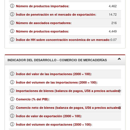
4,462
Número de productos importados
:
14.72
Índice de penetración en el mercado de exportación
:
216
Número de asociados exportadores
:
4,449
Número de productos exportados
:
0.07
Índice de HH sobre concentración económica de un mercado
:
INDICADOR DEL DESARROLLO - COMERCIO DE MERCADERÍAS
Índice del valor de las importaciones (2000 = 100)
:
Índice del volumen de las importaciones (2000 = 100)
:
91,120,
Importaciones de bienes (balanza de pagos, US$ a precios actuales)
:
Comercio (% del PIB)
:
30,800,
Comercio neto de bienes (balanza de pagos, US$ a precios actuales)
:
Índice de valor de exportación (2000 = 100)
:
Índice del volumen de exportaciones (2000 = 100)
: