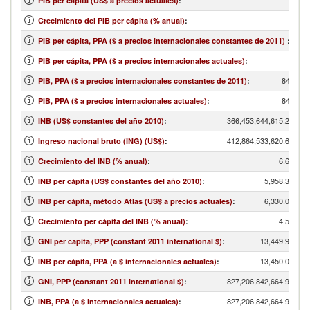
PIB per cápita (US$ a precios actuales)
:
Crecimiento del PIB per cápita (% anual)
:
PIB per cápita, PPA ($ a precios internacionales constantes de 2011)
:
PIB per cápita, PPA ($ a precios internacionales actuales)
:
843,280
PIB, PPA ($ a precios internacionales constantes de 2011)
:
843,280
PIB, PPA ($ a precios internacionales actuales)
:
366,453,644,615.21
INB (US$ constantes del año 2010)
:
412,864,533,620.67
Ingreso nacional bruto (ING) (US$)
:
6.68
Crecimiento del INB (% anual)
:
5,958.34
INB per cápita (US$ constantes del año 2010)
:
6,330.00
INB per cápita, método Atlas (US$ a precios actuales)
:
4.57
Crecimiento per cápita del INB (% anual)
:
13,449.95
GNI per capita, PPP (constant 2011 international $)
:
13,450.00
INB per cápita, PPA (a $ internacionales actuales)
:
827,206,842,664.98
GNI, PPP (constant 2011 international $)
:
827,206,842,664.98
INB, PPA (a $ internacionales actuales)
: