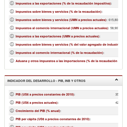
Impuestos a las exportaciones (% de la recaudación impositiva)
:
Impuestos sobre bienes y servicios (% de la recaudación)
:
615,805,133,
Impuestos sobre bienes y servicios (UMN a precios actuales)
:
58,907,852,
Impuestos al comercio internacional (UMN a precios actuales)
:
Impuestos a las exportaciones (UMN a precios actuales)
:
Impuestos sobre bienes y servicios (% del valor agregado de industria y se
Impuestos al comercio internacional (% de la recaudación)
:
Aduana y otros impuestos a las importaciones (% de la recaudación impos
INDICADOR DEL DESARROLLO - PIB, INB Y OTROS
354,021
PIB (US$ a precios constantes de 2010)
:
420,886
PIB (US$ a precios actuales)
:
Crecimiento del PIB (% anual)
:
PIB per cápita (US$ a precios constantes de 2010)
: