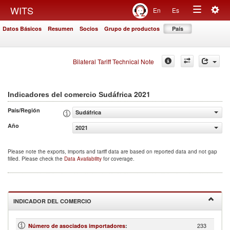
Togg
WITS
En
Es
Toggle
navig
Datos Básicos
Resumen
Socios
Grupo de productos
País
navigation
Bilateral Tariff Technical Note
2021
Indicadores del comercio Sudáfrica
País/Región
Sudáfrica
Año
2021
Please note the exports, imports and tariff data are based on reported data and not gap
filled. Please check the
Data Availability
for coverage.
INDICADOR DEL COMERCIO
233
Número de asociados importadores
: