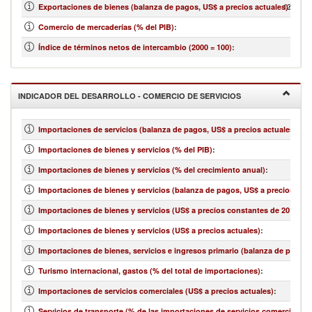
121,921
Exportaciones de bienes (balanza de pagos, US$ a precios actuales)
:
Comercio de mercaderías (% del PIB)
:
Índice de términos netos de intercambio (2000 = 100)
:
INDICADOR DEL DESARROLLO - COMERCIO DE SERVICIOS
Importaciones de servicios (balanza de pagos, US$ a precios actuales)
:
Importaciones de bienes y servicios (% del PIB)
:
Importaciones de bienes y servicios (% del crecimiento anual)
:
Importaciones de bienes y servicios (balanza de pagos, US$ a precios actu
Importaciones de bienes y servicios (US$ a precios constantes de 2010)
:
Importaciones de bienes y servicios (US$ a precios actuales)
:
Importaciones de bienes, servicios e ingresos primario (balanza de pagos,
Turismo internacional, gastos (% del total de importaciones)
:
Importaciones de servicios comerciales (US$ a precios actuales)
:
Servicios de transporte (% de las importaciones de servicios comerciales)
: