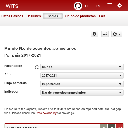
Togg
WITS
En
Es
Toggle
navig
Datos Básicos
Resumen
Socios
Grupo de productos
País
navigation
Mundo N.o de acuerdos arancelarios
2017-2021
Por país
País/Región
Mundo
Año
2017-2021
Flujo comercial
Importación
Indicador
N.o de acuerdos arancelarios
Please note the exports, imports and tariff data are based on reported data and not gap
filled. Please check the
Data Availability
for coverage.