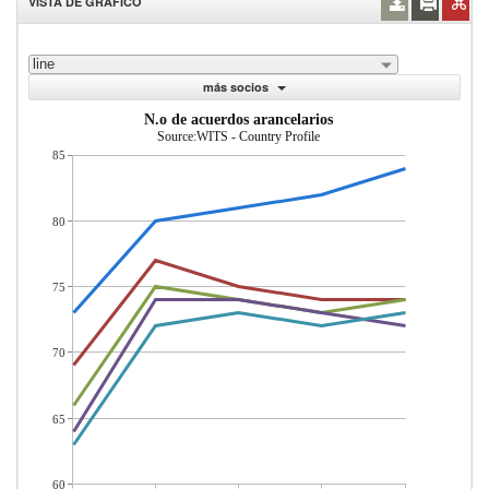
VISTA DE GRÁFICO
line
más socios
N.o de acuerdos arancelarios
Source:WITS - Country Profile
85
80
75
70
65
60