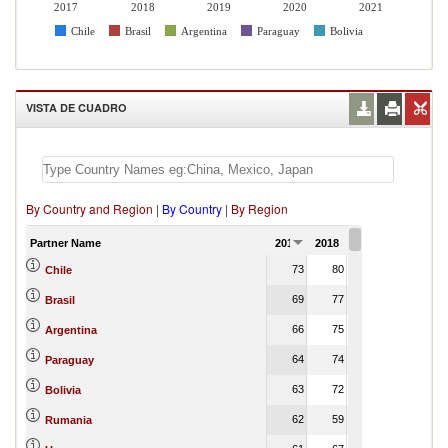
2017
2018
2019
2020
2021
Chile
Brasil
Argentina
Paraguay
Bolivia
VISTA DE CUADRO
By Country and Region
|
By Country
|
By Region
Partner Name
2017
2018
2019
2020
20
73
80
81
41
Chile
69
77
75
22
Brasil
66
75
74
54
Argentina
64
74
74
9
Paraguay
63
72
73
33
Bolivia
62
59
58
16
Rumania