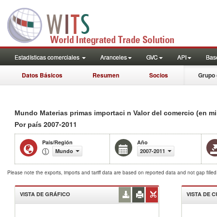
Estadísticas comerciales
Aranceles
GVC
API
Base
Datos Básicos
Resumen
Socios
Grupo 
Mundo Materias primas importaci n Valor del comercio (en mi
2007-2011
Por país
País/Región
Año
Mundo
2007-2011
Please note the exports, imports and tariff data are based on reported data and not gap fille
VISTA DE GRÁFICO
VISTA DE 