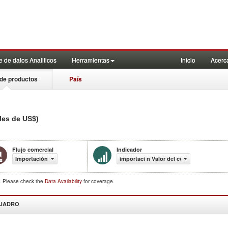
 de datos Analiticos
Herramientas
Inicio
Acerc
de productos
País
les de US$)
Flujo comercial
Indicador
Importación
importaci n Valor del comercio (en mile
d. Please check the
Data Availability
for coverage.
CUADRO