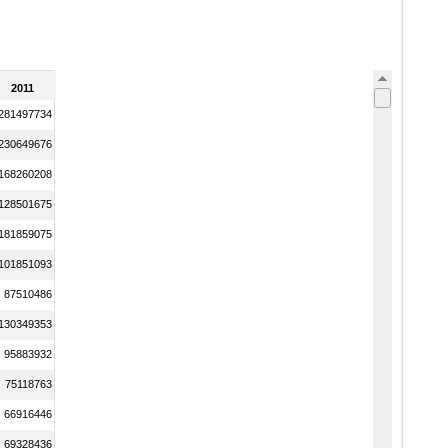
2011
281497734
230649676
168260208
128501675
181859075
101851093
87510486
130349353
95883932
75118763
66916446
69328436