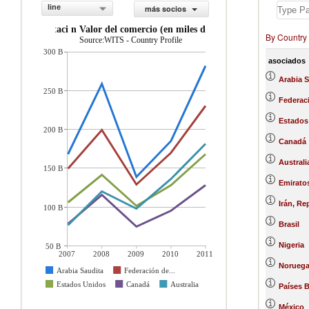
line
más socios
importaci n Valor del comercio (en miles de US$)
By Country
Source:WITS - Country Profile
300 B
asociados
Arabia S
250 B
Federac
Estados
200 B
Canadá
Australi
150 B
Emirato
Irán, Re
100 B
Brasil
Nigeria
50 B
2007
2008
2009
2010
2011
Norueg
Arabia Saudita
Federación de...
Estados Unidos
Canadá
Australia
Países 
México