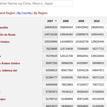
 and Region
|
By Country
|
By Region
2007
2008
2009
2010
168063520
258848284
138425562
185003431
audita
149716169
199546482
128899076
169544341
ión de Rusia
105530960
141698829
101829739
128020446
 Unidos
78229685
115719838
75306683
95277722
76378425
120121706
98362651
136516646
a
65957292
99966256
50328907
68998810
s Árabes Unidos
62506619
85817592
52041126
64647971
p. Islámica del
61384777
91065936
70676919
98372120
60566698
78023869
47165417
70577212
57397873
75536313
48356463
57058956
a
51709712
61469809
45871495
55133239
Bajos
49223072
58386603
38368855
51328280