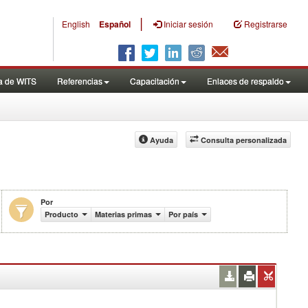
|
English
Español
Iniciar sesión
Registrarse
a de WITS
Referencias
Capacitación
Enlaces de respaldo
Ayuda
Consulta personalizada
Por
s de US$)
Producto
Materias primas
Por país