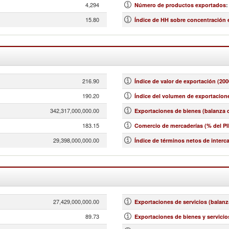
4,294
Número de productos exportados
:
15.80
Índice de HH sobre concentración
216.90
Índice de valor de exportación (200
190.20
Índice del volumen de exportacione
342,317,000,000.00
Exportaciones de bienes (balanza d
183.15
Comercio de mercaderías (% del PI
29,398,000,000.00
Índice de términos netos de interc
27,429,000,000.00
Exportaciones de servicios (balanz
89.73
Exportaciones de bienes y servicio