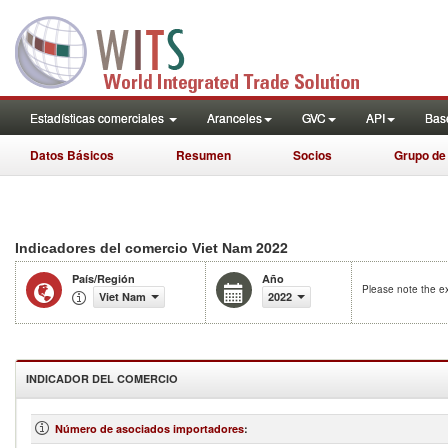
Estadísticas comerciales
Aranceles
GVC
API
Base
Datos Básicos
Resumen
Socios
Grupo de
2022
Indicadores del comercio Viet Nam
País/Región
Año
Please note the ex
Viet Nam
2022
INDICADOR DEL COMERCIO
Número de asociados importadores
: