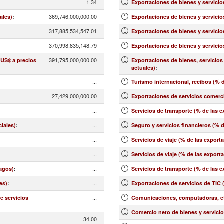
1.34
Exportaciones de bienes y servicio
369,746,000,000.00
ales)
:
Exportaciones de bienes y servicio
317,885,534,547.01
Exportaciones de bienes y servicio
370,998,835,148.79
Exportaciones de bienes y servicio
391,795,000,000.00
 US$ a precios
Exportaciones de bienes, servicios
actuales)
:
...
Turismo internacional, recibos (% d
27,429,000,000.00
Exportaciones de servicios comerci
...
Servicios de transporte (% de las 
...
ciales)
:
Seguro y servicios financieros (% 
...
Servicios de viaje (% de las export
...
:
Servicios de viaje (% de las export
...
pagos)
:
Servicios de transporte (% de las 
...
es)
:
Exportaciones de servicios de TIC 
...
e servicios
Comunicaciones, computadoras, etc
Comercio neto de bienes y servicio
34.00