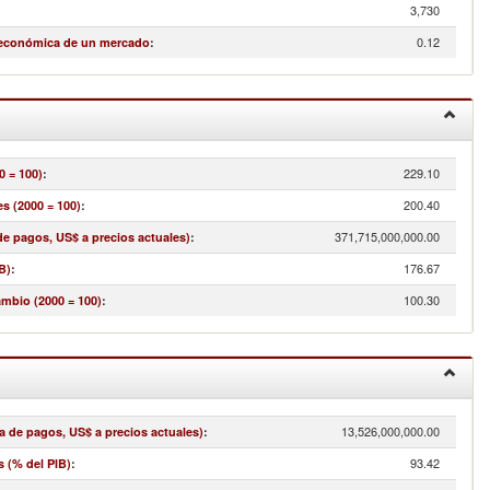
3,730
0.12
 económica de un mercado
:
229.10
0 = 100)
:
200.40
s (2000 = 100)
:
371,715,000,000.00
e pagos, US$ a precios actuales)
:
176.67
B)
:
100.30
ambio (2000 = 100)
:
13,526,000,000.00
a de pagos, US$ a precios actuales)
:
93.42
s (% del PIB)
: