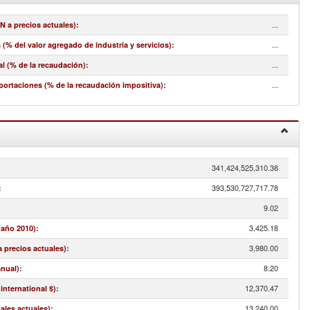
...
N a precios actuales)
:
...
(% del valor agregado de industria y servicios)
:
...
l (% de la recaudación)
:
...
portaciones (% de la recaudación impositiva)
:
341,424,525,310.38
:
393,530,727,717.78
:
9.02
3,425.18
 año 2010)
:
3,980.00
a precios actuales)
:
8.20
anual)
:
12,370.47
international $)
:
13,240.00
nales actuales)
: