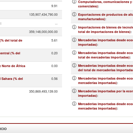
Computadoras, comunicaciones y ot
9.91
comerciales)
:
135,907,434,790.00
Exportaciones de productos de alt
manufacturados)
:
...
)
:
Importaciones de bienes de tecnolo
359,148,000,000.00
total de importaciones de bienes)
:
5.61
Mercaderías importadas desde econ
% del total de
importadas)
:
0.20
Mercaderías importadas desde econo
entral (% del
total de mercaderías importadas)
:
0.00
Mercaderías importadas desde econ
 Norte de África
del total de mercaderías importada
0.56
Mercaderías importadas desde econ
l Sahara (% del
mercaderías importadas)
:
350,869,493,139.00
Mercaderías importadas por la eco
importadas)
:
Mercaderías importadas desde econo
mercaderías importadas)
:
RCIO