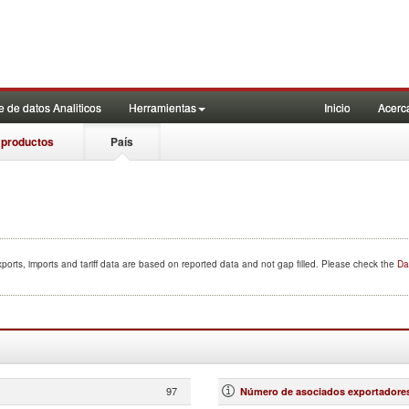
 de datos Analiticos
Herramientas
Inicio
Acerc
 productos
País
ports, imports and tariff data are based on reported data and not gap filled. Please check the
Da
97
Número de asociados exportadore