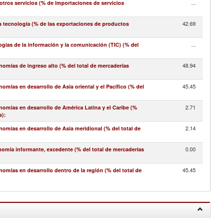
...
ros servicios (% de importaciones de servicios
42.69
a tecnología (% de las exportaciones de productos
...
gías de la información y la comunicación (TIC) (% del
48.94
omías de ingreso alto (% del total de mercaderías
45.45
mías en desarrollo de Asia oriental y el Pacífico (% del
2.71
omías en desarrollo de América Latina y el Caribe (%
s)
:
2.14
omías en desarrollo de Asia meridional (% del total de
0.00
nomía informante, excedente (% del total de mercaderías
45.45
mías en desarrollo dentro de la región (% del total de