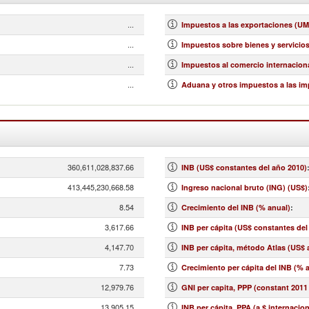
...
Impuestos a las exportaciones (UM
...
Impuestos sobre bienes y servicios 
...
Impuestos al comercio internaciona
...
Aduana y otros impuestos a las im
360,611,028,837.66
INB (US$ constantes del año 2010)
413,445,230,668.58
Ingreso nacional bruto (ING) (US$)
8.54
Crecimiento del INB (% anual)
:
3,617.66
INB per cápita (US$ constantes del
4,147.70
INB per cápita, método Atlas (US$ 
7.73
Crecimiento per cápita del INB (% 
12,979.76
GNI per capita, PPP (constant 2011 
13,905.15
INB per cápita, PPA (a $ internacio