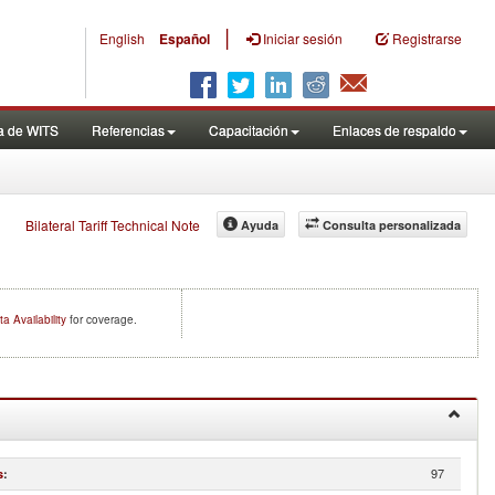
|
English
Español
Iniciar sesión
Registrarse
a de WITS
Referencias
Capacitación
Enlaces de respaldo
Bilateral Tariff Technical Note
Ayuda
Consulta personalizada
ta Availability
for coverage.
97
s
: