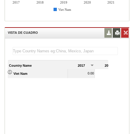
2017
2018
2019
2020
2021
Viet Nam
VISTA DE CUADRO
Country Name
2017
2018
2
0.00
0.00
Viet Nam