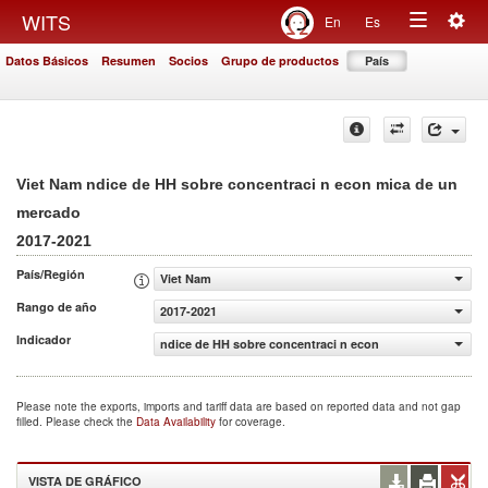
Togg
WITS
En
Es
Toggle
navig
Datos Básicos
Resumen
Socios
Grupo de productos
País
navigation
Viet Nam ndice de HH sobre concentraci n econ mica de un
mercado
2017-2021
País/Región
Viet Nam
Rango de año
2017-2021
Indicador
ndice de HH sobre concentraci n econ mica de un merca
Please note the exports, imports and tariff data are based on reported data and not gap
filled. Please check the
Data Availability
for coverage.
VISTA DE GRÁFICO