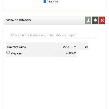
Viet Nam
VISTA DE CUADRO
Country Name
2017
2018
2
4,399.00
4,342.00
Viet Nam