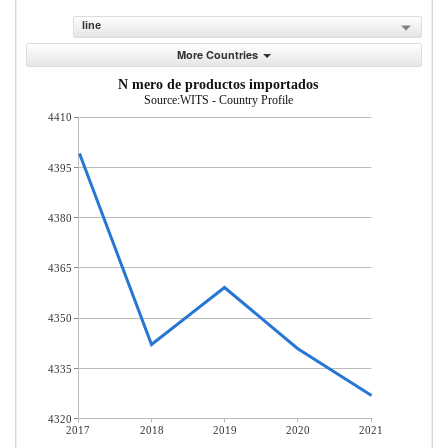
line
More Countries
N mero de productos importados
Source:WITS - Country Profile
4410
4395
4380
4365
4350
4335
4320
2017
2018
2019
2020
2021