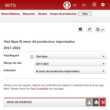
Togg
WITS
En
Es
Toggle
navig
Datos Básicos
Resumen
Socios
Grupo de productos
País
navigation
Viet Nam N mero de productos importados
2017-2021
País/Región
Viet Nam
Rango de año
2017-2021
Indicador
N mero de productos importados
Please note the exports, imports and tariff data are based on reported data and not gap
filled. Please check the
Data Availability
for coverage.
VISTA DE GRÁFICO