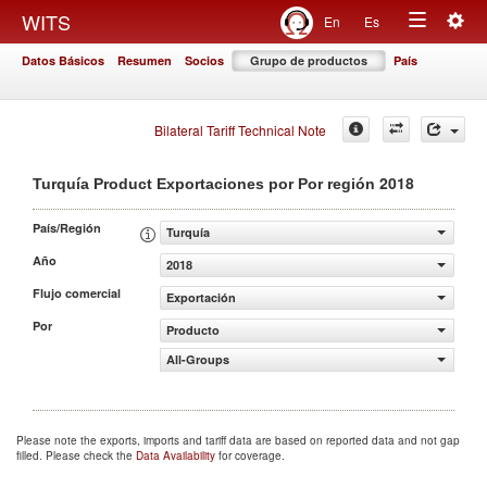
Togg
WITS
En
Es
Toggle
navig
Datos Básicos
Resumen
Socios
Grupo de productos
País
navigation
Bilateral Tariff Technical Note
2018
Turquía Product Exportaciones por Por región
País/Región
Turquía
Año
2018
Flujo comercial
Exportación
Por
Producto
All-Groups
Please note the exports, imports and tariff data are based on reported data and not gap
filled. Please check the
Data Availability
for coverage.