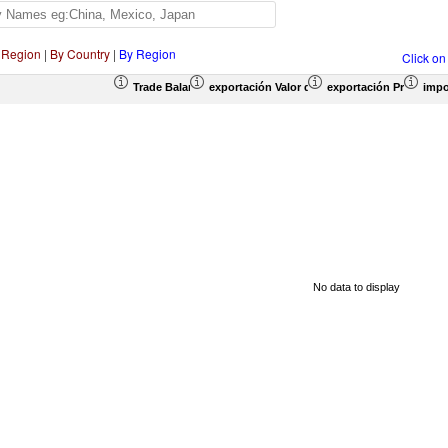
 Region
|
By Country
|
By Region
Click on
Trade Balance (en miles de US$)
exportación Valor del comercio (en miles de 
exportación Proporció
impo
No data to display