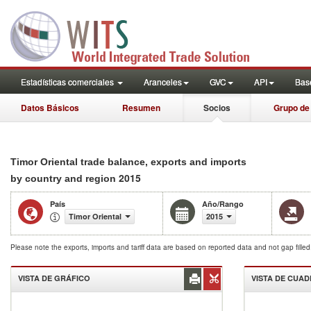
Estadísticas comerciales
Aranceles
GVC
API
Base
Datos Básicos
Resumen
Socios
Grupo de
Timor Oriental trade balance, exports and imports
2015
by country and region
País
Año/Rango
Timor Oriental
2015
Please note the exports, imports and tariff data are based on reported data and not gap fille
VISTA DE GRÁFICO
VISTA DE CUA