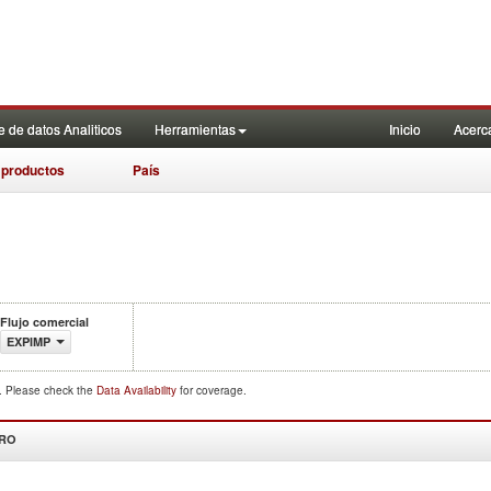
 de datos Analiticos
Herramientas
Inicio
Acerc
 productos
País
Flujo comercial
EXPIMP
d. Please check the
Data Availability
for coverage.
DRO