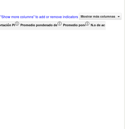
 "Show more columns" to add or remove indicators
Mostrar más columnas
US$)
n de asociados (%)
rtación Proporción de asociados (%)
Promedio ponderado de aranceles efectivamente aplicados (%)
Promedio ponderado de aranceles NMF (%)
N.o de acuerdos arancela