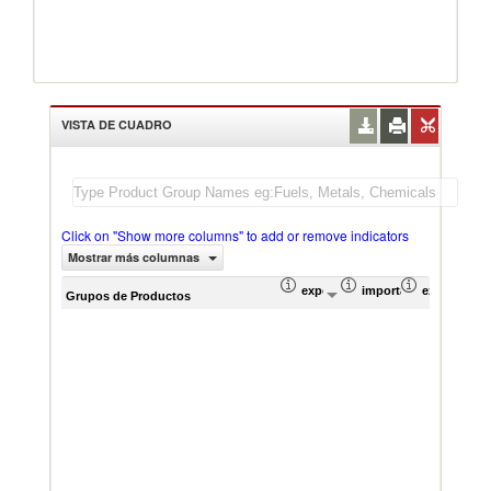
VISTA DE CUADRO
Click on "Show more columns" to add or remove indicators
Mostrar más columnas
exportación Valor del comercio (
importación Valor del
exportación
imp
Grupos de Productos