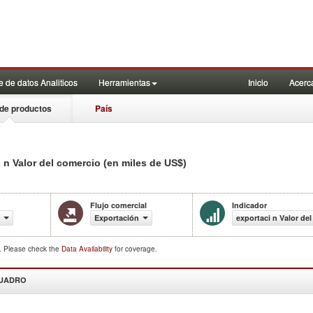
 de datos Analiticos
Herramientas
Inicio
Acerc
de productos
País
 n Valor del comercio (en miles de US$)
Flujo comercial
Indicador
Exportación
exportaci n Valor de
d. Please check the
Data Availability
for coverage.
CUADRO