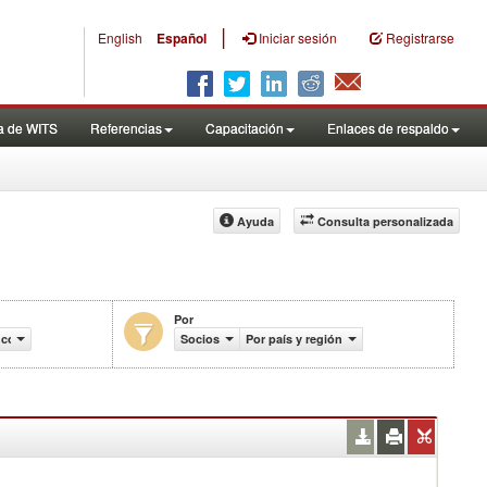
|
English
Español
Iniciar sesión
Registrarse
a de WITS
Referencias
Capacitación
Enlaces de respaldo
Ayuda
Consulta personalizada
Por
l comercio (en miles de US$)
Socios
Por país y región