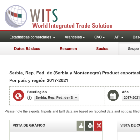
Estadísticas comerciales
Aranceles
GVC
API
Base
Datos Básicos
Resumen
Socios
Grupo 
Serbia, Rep. Fed. de (Serbia y Montenegro) Product exportaci
2017-2021
Por país y región
País/Región
Año
Serbia, Rep. Fed. de (Serbia y Montenegro)
2017-2021
Please note the exports, imports and tariff data are based on reported data and not gap fille
VISTA DE GRÁFICO
VISTA DE 