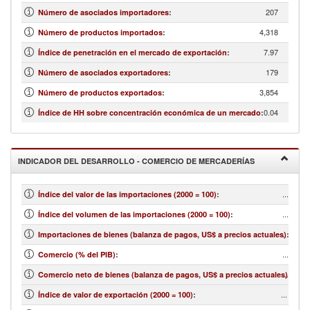
207
Número de asociados importadores
:
4,318
Número de productos importados
:
7.97
Índice de penetración en el mercado de exportación
:
179
Número de asociados exportadores
:
3,854
Número de productos exportados
:
0.04
Índice de HH sobre concentración económica de un mercado
:
INDICADOR DEL DESARROLLO - COMERCIO DE MERCADERÍAS
...
Índice del valor de las importaciones (2000 = 100)
:
...
Índice del volumen de las importaciones (2000 = 100)
:
...
Importaciones de bienes (balanza de pagos, US$ a precios actuales)
:
...
Comercio (% del PIB)
:
...
Comercio neto de bienes (balanza de pagos, US$ a precios actuales)
:
...
Índice de valor de exportación (2000 = 100)
: