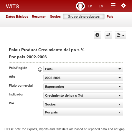
Togg
WITS
En
Es
Toggle
navig
Datos Básicos
Resumen
Socios
Grupo de productos
País
navigation
%
Palau Product Crecimiento del pa s
2002-2006
Por país
País/Región
Palau
Año
2002-2006
Flujo comercial
Exportación
Indicador
Crecimiento del pa s (%)
Por
Socios
Por país
Please note the exports, imports and tariff data are based on reported data and not gap